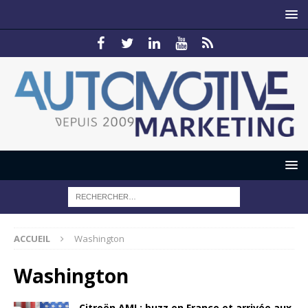
ACCUEIL
Washington
Washington
Citroën AMI : buzz en France et arrivée aux