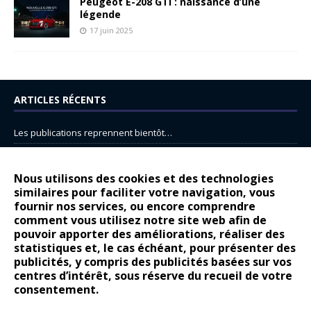
Peugeot E-208 GTi : naissance d’une
légende
17 juin 2025
ARTICLES RÉCENTS
Les publications reprennent bientôt…
DS N°8 : Oui, les français vont parfois trop loin.
14 juillet : nouveau film de marque pour Citroën
Nous utilisons des cookies et des technologies
similaires pour faciliter votre navigation, vous
Renault Espace : voyage, voyage…
fournir nos services, ou encore comprendre
Peugeot E-208 GTi : naissance d’une légende
comment vous utilisez notre site web afin de
pouvoir apporter des améliorations, réaliser des
statistiques et, le cas échéant, pour présenter des
COMMENTAIRES RÉCENTS
publicités, y compris des publicités basées sur vos
centres d’intérêt, sous réserve du recueil de votre
Bernard Dardart
dans
Dacia Sandero : pour les gens vrais
consentement.
Gilly
dans
Citroën ë-C3 : la révolution a commencé