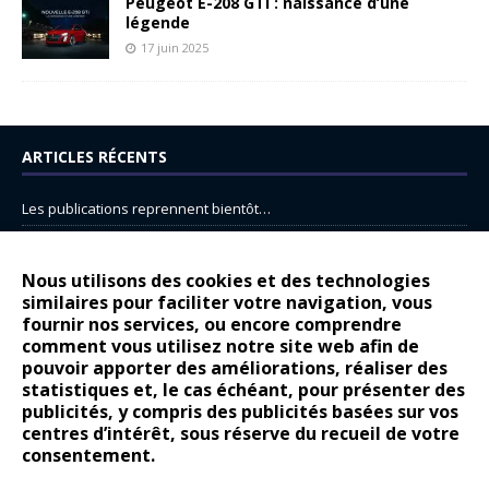
Peugeot E-208 GTi : naissance d’une
légende
17 juin 2025
ARTICLES RÉCENTS
Les publications reprennent bientôt…
DS N°8 : Oui, les français vont parfois trop loin.
14 juillet : nouveau film de marque pour Citroën
Nous utilisons des cookies et des technologies
similaires pour faciliter votre navigation, vous
Renault Espace : voyage, voyage…
fournir nos services, ou encore comprendre
Peugeot E-208 GTi : naissance d’une légende
comment vous utilisez notre site web afin de
pouvoir apporter des améliorations, réaliser des
statistiques et, le cas échéant, pour présenter des
COMMENTAIRES RÉCENTS
publicités, y compris des publicités basées sur vos
centres d’intérêt, sous réserve du recueil de votre
Bernard Dardart
dans
Dacia Sandero : pour les gens vrais
consentement.
Gilly
dans
Citroën ë-C3 : la révolution a commencé