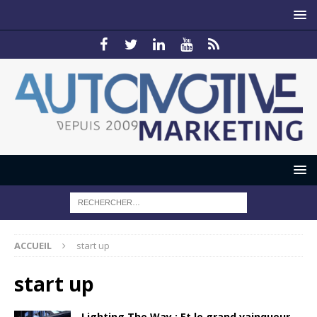
ACCUEIL
start up
start up
Lighting The Way : Et le grand vainqueur