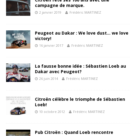
campagne de marque.
2 janvier 2019
Frédéric MARTINEZ
Peugeot au Dakar : We love dust… we love
victory!
16 janvier 2017
Frédéric MARTINEZ
La fausse bonne idée : Sébastien Loeb au
Dakar avec Peugeot?
26 juin 2014
Frédéric MARTINEZ
Citroën célèbre le triomphe de Sébastien
Loeb!
10 octobre 2012
Frédéric MARTINEZ
Pub Citroën : Quand Loeb rencontre