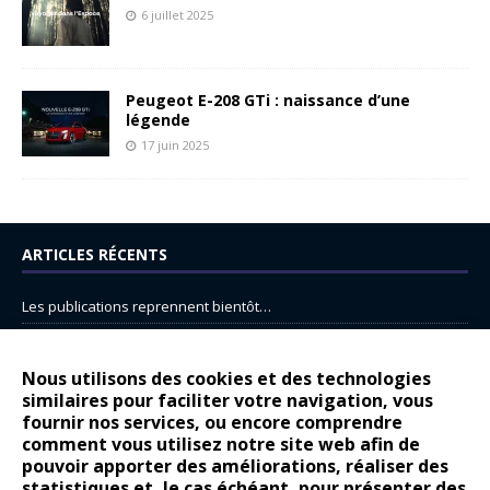
6 juillet 2025
Peugeot E-208 GTi : naissance d’une
légende
17 juin 2025
ARTICLES RÉCENTS
Les publications reprennent bientôt…
DS N°8 : Oui, les français vont parfois trop loin.
14 juillet : nouveau film de marque pour Citroën
Nous utilisons des cookies et des technologies
similaires pour faciliter votre navigation, vous
Renault Espace : voyage, voyage…
fournir nos services, ou encore comprendre
Peugeot E-208 GTi : naissance d’une légende
comment vous utilisez notre site web afin de
pouvoir apporter des améliorations, réaliser des
statistiques et, le cas échéant, pour présenter des