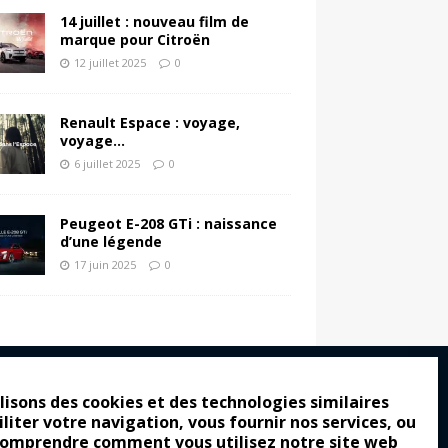
14 juillet : nouveau film de
marque pour Citroën
12 juillet 2025
0
Renault Espace : voyage,
voyage…
6 juillet 2025
0
Peugeot E-208 GTi : naissance
d’une légende
17 juin 2025
0
lisons des cookies et des technologies similaires
iliter votre navigation, vous fournir nos services, ou
ro : pour les gens vrais
comprendre comment vous utilisez notre site web