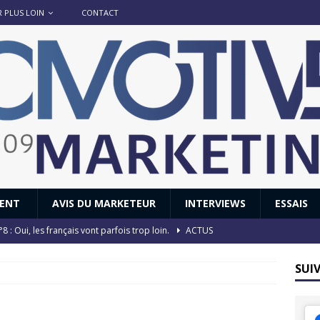
R PLUS LOIN
CONTACT
IENT
AVIS DU MARKETEUR
INTERVIEWS
ESSAIS
8 : Oui, les français vont parfois trop loin.
ACTUS
 : nouveau film de marque pour Citroën
AVIS DU MARKETEUR
SUI
ace : voyage, voyage…
ACTUS
8 GTi : naissance d’une légende
ACTUS