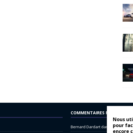
COMMENTAIRES RÉCENTS
Nous uti
pour fac
Bernard Dardart
dans
Dacia Sande
encore 