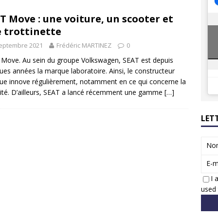
 Honda dévoile un spot publicitaire… confiné!
ACTUS
T Move : une voiture, un scooter et
ions reprennent bientôt…
ACTUS
 trottinette
septembre 2021
Frédéric MARTINEZ
0
Move. Au sein du groupe Volkswagen, SEAT est depuis
ues années la marque laboratoire. Ainsi, le constructeur
que innove régulièrement, notamment en ce qui concerne la
ité. D’ailleurs, SEAT a lancé récemment une gamme
[…]
LET
No
E-m
I 
used 