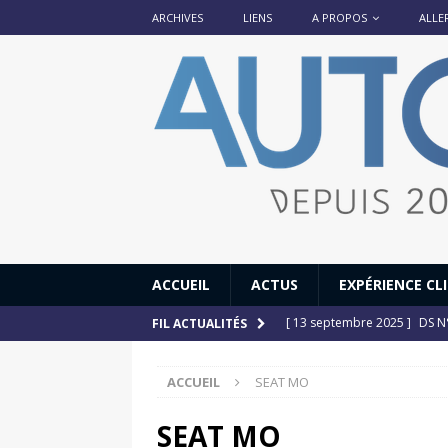
ARCHIVES
LIENS
A PROPOS
ALLE
ACCUEIL
ACTUS
EXPÉRIENCE CL
[ 13 septembre 2025 ]
DS N°
FIL ACTUALITÉS
[ 12 juillet 2025 ]
14 juillet
ACCUEIL
SEAT MO
[ 6 juillet 2025 ]
Renault Esp
[ 17 juin 2025 ]
Peugeot E-20
SEAT MO