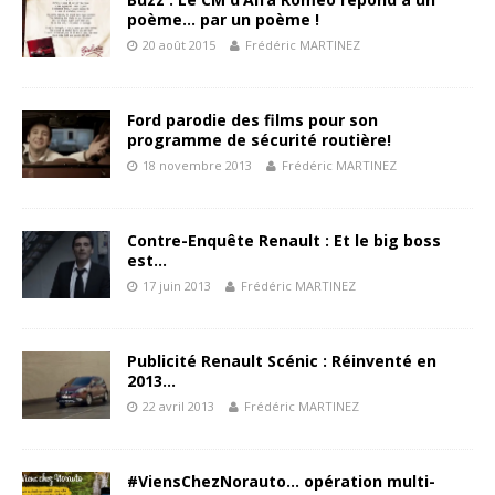
poème… par un poème !
20 août 2015
Frédéric MARTINEZ
Ford parodie des films pour son
programme de sécurité routière!
18 novembre 2013
Frédéric MARTINEZ
Contre-Enquête Renault : Et le big boss
est…
17 juin 2013
Frédéric MARTINEZ
Publicité Renault Scénic : Réinventé en
2013…
22 avril 2013
Frédéric MARTINEZ
#ViensChezNorauto… opération multi-