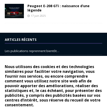
Peugeot E-208 GTi : naissance d’une
légende
17 juin 2025
ARTICLES RÉCENTS
Les publications reprennent bientôt…
DS N°8 : Oui, les français vont parfois trop loin.
14 juillet : nouveau film de marque pour Citroën
Nous utilisons des cookies et des technologies
similaires pour faciliter votre navigation, vous
Renault Espace : voyage, voyage…
fournir nos services, ou encore comprendre
comment vous utilisez notre site web afin de
Peugeot E-208 GTi : naissance d’une légende
pouvoir apporter des améliorations, réaliser des
statistiques et, le cas échéant, pour présenter des
COMMENTAIRES RÉCENTS
publicités, y compris des publicités basées sur vos
centres d’intérêt, sous réserve du recueil de votre
Bernard Dardart
dans
Dacia Sandero : pour les gens vrais
consentement.