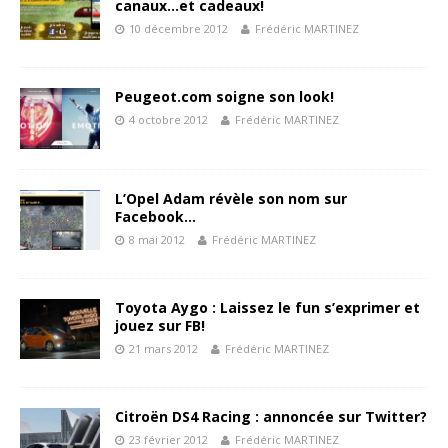
canaux…et cadeaux!
10 décembre 2012
Frédéric MARTINEZ
Peugeot.com soigne son look!
4 octobre 2012
Frédéric MARTINEZ
L’Opel Adam révèle son nom sur
Facebook…
8 mai 2012
Frédéric MARTINEZ
Toyota Aygo : Laissez le fun s’exprimer et
jouez sur FB!
21 mars 2012
Frédéric MARTINEZ
Citroën DS4 Racing : annoncée sur Twitter?
23 février 2012
Frédéric MARTINEZ