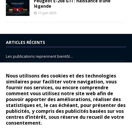
Peugeot E-208 GTi : naissance d’une
légende
17 juin 2025
ARTICLES RÉCENTS
Les publications reprennent bientôt…
DS N°8 : Oui, les français vont parfois trop loin.
14 juillet : nouveau film de marque pour Citroën
Nous utilisons des cookies et des technologies
similaires pour faciliter votre navigation, vous
Renault Espace : voyage, voyage…
fournir nos services, ou encore comprendre
Peugeot E-208 GTi : naissance d’une légende
comment vous utilisez notre site web afin de
pouvoir apporter des améliorations, réaliser des
statistiques et, le cas échéant, pour présenter des
COMMENTAIRES RÉCENTS
publicités, y compris des publicités basées sur vos
centres d’intérêt, sous réserve du recueil de votre
Bernard Dardart
dans
Dacia Sandero : pour les gens vrais
consentement.
Gilly
dans
Citroën ë-C3 : la révolution a commencé