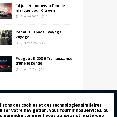
14 juillet : nouveau film de
marque pour Citroën
12 juillet 2025
0
Renault Espace : voyage,
voyage…
6 juillet 2025
0
Peugeot E-208 GTi : naissance
d’une légende
17 juin 2025
0
lisons des cookies et des technologies similaires
iliter votre navigation, vous fournir nos services, ou
ro : pour les gens vrais
comprendre comment vous utilisez notre site web