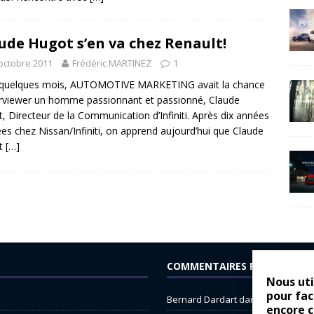
ude Hugot s’en va chez Renault!
octobre 2011
Frédéric MARTINEZ
1
a quelques mois, AUTOMOTIVE MARKETING avait la chance
erviewer un homme passionnant et passionné, Claude
, Directeur de la Communication d’Infiniti. Après dix années
es chez Nissan/Infiniti, on apprend aujourd’hui que Claude
t
[…]
COMMENTAIRES RÉCENTS
Nous uti
pour fac
Bernard Dardart
dans
Dacia Sande
encore 