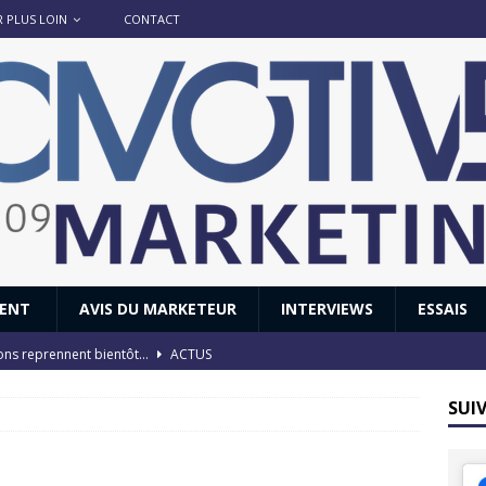
R PLUS LOIN
CONTACT
IENT
AVIS DU MARKETEUR
INTERVIEWS
ESSAIS
ions reprennent bientôt…
ACTUS
8 : Oui, les français vont parfois trop loin.
ACTUS
SUI
 : nouveau film de marque pour Citroën
AVIS DU MARKETEUR
ace : voyage, voyage…
ACTUS