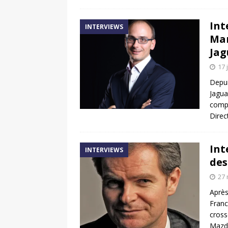
Int
INTERVIEWS
Mar
Jag
17 
Depui
Jagua
compr
Direc
Int
INTERVIEWS
des
27 
Après
Franc
cross
Mazd