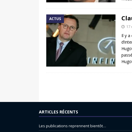
Cla
ACTUS
17 
Il y 
d’int
Hugot
passé
Hugo
ARTICLES RÉCENTS
Les publications reprennent bientôt…