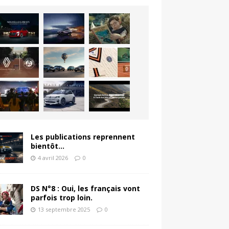
Les publications reprennent
bientôt…
4 avril 2026
0
DS N°8 : Oui, les français vont
parfois trop loin.
13 septembre 2025
0