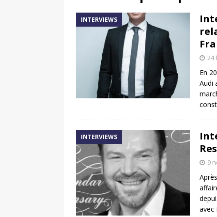
[ 17 juin 2025 ]
Peugeot E-20
Int
INTERVIEWS
[ 11 avril 2020 ]
#StayHome :
rel
Fra
24 
En 20
Audi 
march
const
Int
INTERVIEWS
Res
9 
Après
affai
depui
avec 