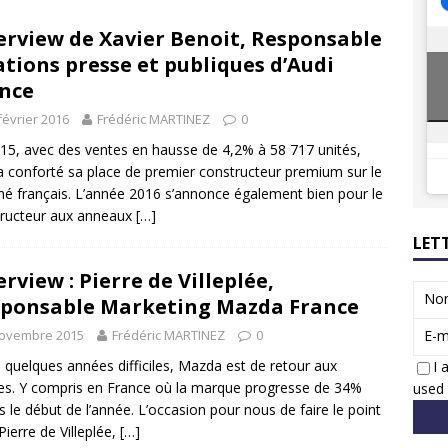
8 GTi : naissance d’une légende
ACTUS
erview de Xavier Benoit, Responsable
 Honda dévoile un spot publicitaire… confiné!
ACTUS
ations presse et publiques d’Audi
nce
février 2016
Frédéric MARTINEZ
0
15, avec des ventes en hausse de 4,2% à 58 717 unités,
a conforté sa place de premier constructeur premium sur le
é français. L’année 2016 s’annonce également bien pour le
ructeur aux anneaux
[…]
LET
erview : Pierre de Villeplée,
No
ponsable Marketing Mazda France
novembre 2015
Frédéric MARTINEZ
0
E-m
 quelques années difficiles, Mazda est de retour aux
I 
res. Y compris en France où la marque progresse de 34%
used 
s le début de l’année. L’occasion pour nous de faire le point
Pierre de Villeplée,
[…]