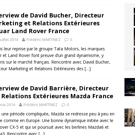
erview de David Bucher, Directeur
keting et Relations Extérieures
uar Land Rover France
juillet 2014
Frédéric MARTINEZ
0
s leur reprise par le groupe Tata Motors, les marques
r et Land Rover font preuve d’un grand dynamisme, y
is sur le marché français. Rencontre avec David Bucher,
teur Marketing et Relations Extérieures des
[…]
erview de David Barrière, Directeur
 Relations Extérieures Mazda France
mai 2014
Frédéric MARTINEZ
0
 une période compliquée, Mazda se redresse peu à peu en
e comme en Europe. Une bonne dynamique initiée avec le
over CX-5 et qui se poursuit avec les berlines Mazda6 et
a3. Rencontre avec
[…]