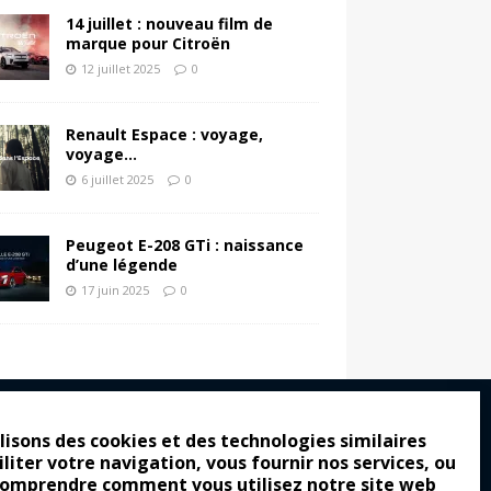
14 juillet : nouveau film de
marque pour Citroën
12 juillet 2025
0
Renault Espace : voyage,
voyage…
6 juillet 2025
0
Peugeot E-208 GTi : naissance
d’une légende
17 juin 2025
0
lisons des cookies et des technologies similaires
iliter votre navigation, vous fournir nos services, ou
ro : pour les gens vrais
comprendre comment vous utilisez notre site web