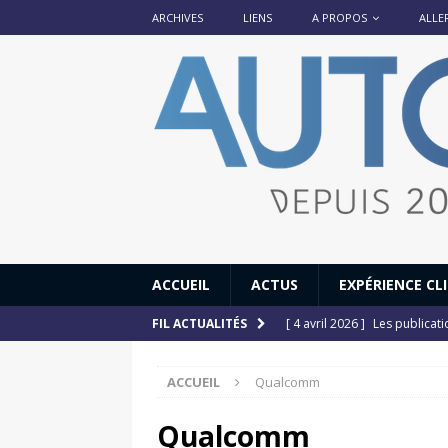
ARCHIVES
LIENS
A PROPOS
ALLE
ACCUEIL
ACTUS
EXPÉRIENCE CL
[ 4 avril 2026 ]
Les publicat
FIL ACTUALITÉS
[ 13 septembre 2025 ]
DS N°
ACCUEIL
Qualcomm
[ 12 juillet 2025 ]
14 juillet
[ 6 juillet 2025 ]
Renault Esp
Qualcomm