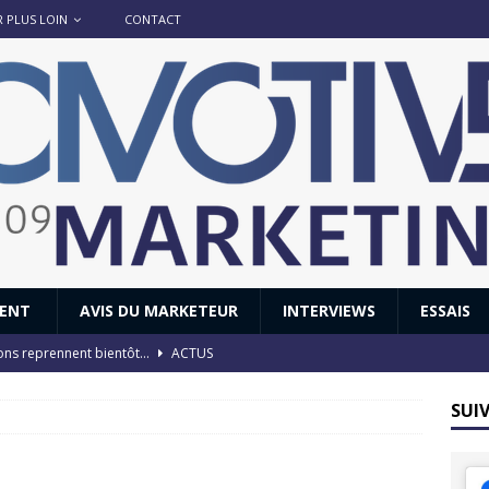
R PLUS LOIN
CONTACT
IENT
AVIS DU MARKETEUR
INTERVIEWS
ESSAIS
ions reprennent bientôt…
ACTUS
8 : Oui, les français vont parfois trop loin.
ACTUS
SUI
 : nouveau film de marque pour Citroën
AVIS DU MARKETEUR
ace : voyage, voyage…
ACTUS