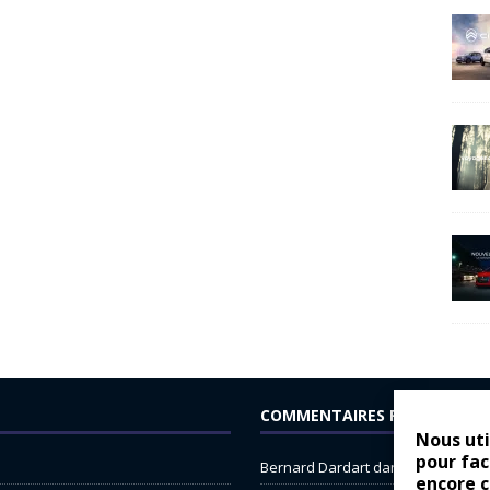
COMMENTAIRES RÉCENTS
Nous uti
pour fac
Bernard Dardart
dans
Dacia Sande
encore 