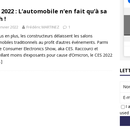
8 GTi : naissance d’une légende
ACTUS
 2022 : L’automobile n’en fait qu’à sa
 Honda dévoile un spot publicitaire… confiné!
ACTUS
h !
anvier 2022
Frédéric MARTINEZ
1
us en plus, les constructeurs délaissent les salons
obiles traditionnels au profit d’autres événements. Parmi
le Consumer Electronics Show, aka CES. Raccourci et
illant moins d’exposants pour cause d’Omicron, le CES 2022
…]
LET
No
E-m
I 
used 