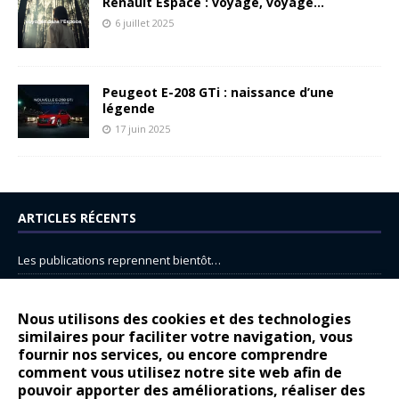
Renault Espace : voyage, voyage…
6 juillet 2025
Peugeot E-208 GTi : naissance d’une
légende
17 juin 2025
ARTICLES RÉCENTS
Les publications reprennent bientôt…
DS N°8 : Oui, les français vont parfois trop loin.
14 juillet : nouveau film de marque pour Citroën
Nous utilisons des cookies et des technologies
similaires pour faciliter votre navigation, vous
Renault Espace : voyage, voyage…
fournir nos services, ou encore comprendre
Peugeot E-208 GTi : naissance d’une légende
comment vous utilisez notre site web afin de
pouvoir apporter des améliorations, réaliser des