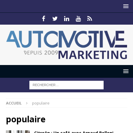
ACCUEIL
populaire
populaire
Citroën : Un café avec Arnaud Belloni,