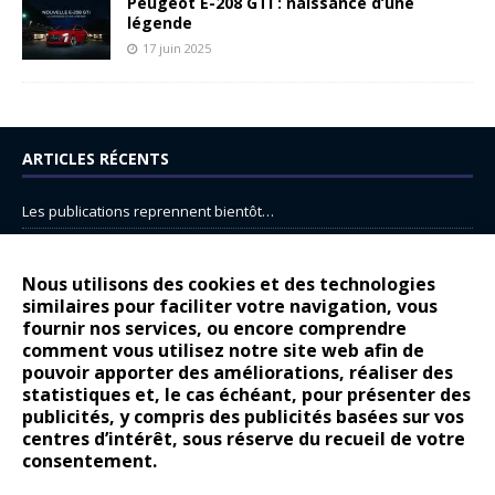
Peugeot E-208 GTi : naissance d’une
légende
17 juin 2025
ARTICLES RÉCENTS
Les publications reprennent bientôt…
DS N°8 : Oui, les français vont parfois trop loin.
14 juillet : nouveau film de marque pour Citroën
Nous utilisons des cookies et des technologies
similaires pour faciliter votre navigation, vous
Renault Espace : voyage, voyage…
fournir nos services, ou encore comprendre
Peugeot E-208 GTi : naissance d’une légende
comment vous utilisez notre site web afin de
pouvoir apporter des améliorations, réaliser des
statistiques et, le cas échéant, pour présenter des
COMMENTAIRES RÉCENTS
publicités, y compris des publicités basées sur vos
centres d’intérêt, sous réserve du recueil de votre
Bernard Dardart
dans
Dacia Sandero : pour les gens vrais
consentement.
Gilly
dans
Citroën ë-C3 : la révolution a commencé