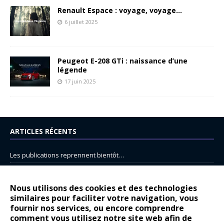
Renault Espace : voyage, voyage…
6 juillet 2025
Peugeot E-208 GTi : naissance d’une
légende
17 juin 2025
ARTICLES RÉCENTS
Les publications reprennent bientôt…
DS N°8 : Oui, les français vont parfois trop loin.
14 juillet : nouveau film de marque pour Citroën
Nous utilisons des cookies et des technologies
similaires pour faciliter votre navigation, vous
Renault Espace : voyage, voyage…
fournir nos services, ou encore comprendre
Peugeot E-208 GTi : naissance d’une légende
comment vous utilisez notre site web afin de