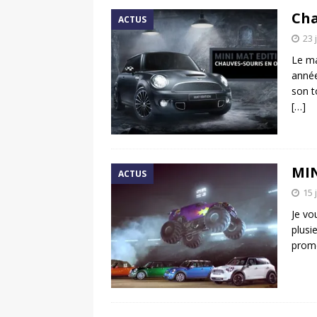
Cha
ACTUS
23 
Le ma
année
son t
[…]
MIN
ACTUS
15 
Je vou
plusi
prome