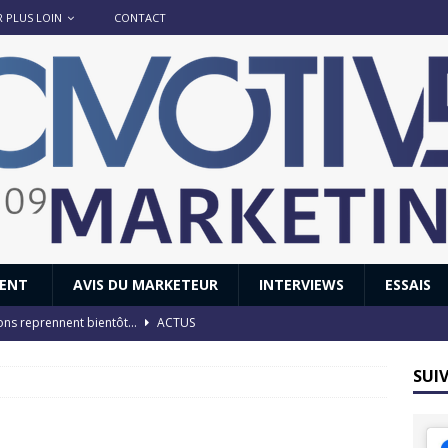
R PLUS LOIN
CONTACT
IENT
AVIS DU MARKETEUR
INTERVIEWS
ESSAIS
ions reprennent bientôt…
ACTUS
8 : Oui, les français vont parfois trop loin.
ACTUS
SUI
 : nouveau film de marque pour Citroën
AVIS DU MARKETEUR
ace : voyage, voyage…
ACTUS