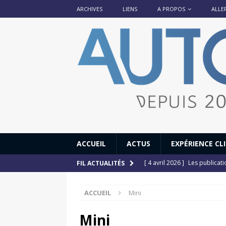
ARCHIVES
LIENS
A PROPOS
ALLE
ACCUEIL
ACTUS
EXPÉRIENCE CL
[ 4 avril 2026 ]
Les publicat
FIL ACTUALITÉS
[ 13 septembre 2025 ]
DS N°
ACCUEIL
Mini
[ 12 juillet 2025 ]
14 juillet
[ 6 juillet 2025 ]
Renault Esp
Mini