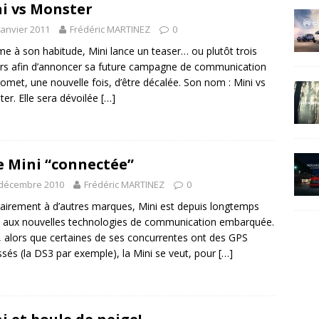
i vs Monster
janvier 2011
Frédéric MARTINEZ
0
 à son habitude, Mini lance un teaser… ou plutôt trois
rs afin d’annoncer sa future campagne de communication
romet, une nouvelle fois, d’être décalée. Son nom : Mini vs
er. Elle sera dévoilée
[…]
 Mini “connectée”
 décembre 2010
Frédéric MARTINEZ
0
airement à d’autres marques, Mini est depuis longtemps
 aux nouvelles technologies de communication embarquée.
, alors que certaines de ses concurrentes ont des GPS
sés (la DS3 par exemple), la Mini se veut, pour
[…]