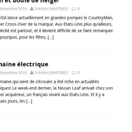
i et boule de neige!
 décembre 2010
Frédéric MARTINEZ
4
USA lance actuellement en grandes pompes le CountryMan,
er Cross-Over de la marque. Aux Etats-Unis plus qu’ailleurs,
licité est partout, et il devient difficile de se faire remarquer.
 pourquoi, pour les fêtes,
[…]
aine électrique
 décembre 2010
Frédéric MARTINEZ
0
maine qui vient de s’écouler a été riche en actualités
riques! Le week-end dernier, la Nissan Leaf arrivait chez son
er acquéreur, un français vivant aux Etats-Unis. Et il y a
ues jours, les
[…]