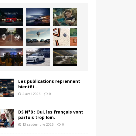
Les publications reprennent
bientôt…
4 avril 2026
0
DS N°8 : Oui, les français vont
parfois trop loin.
13 septembre 2025
0