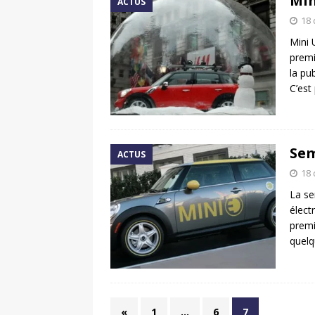
Min
ACTUS
18
Mini 
premi
la pub
C’est
Sem
ACTUS
18
La se
élect
premi
quelq
«
1
…
6
7