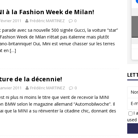
8 GTi : naissance d’une légende
ACTUS
I à la Fashion Week de Milan!
 Honda dévoile un spot publicitaire… confiné!
ACTUS
février 2011
Frédéric MARTINEZ
0
at parade avec sa nouvelle 500 signée Gucci, la voiture “star”
 Fashion Week de Milan n’était pas italienne mais plutôt
no-britannique! Oui, Mini est venue chasser sur les terres
at en
[…]
LET
ture de la décennie!
janvier 2011
Frédéric MARTINEZ
0
No
est ni plus ni moins le titre que vient de recevoir la MINI
E-m
on BMW selon le magazine allemand “Automobilwoche”. Il
rai que la MINI a su réinventer la citadine chic, donnant des
I 
used 