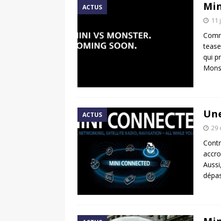
Min
ACTUS
11 
Comme
tease
qui p
Monst
Une
ACTUS
29
Contr
accro
Aussi
dépas