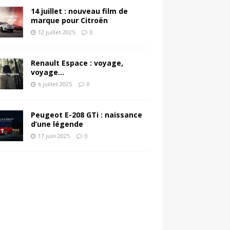
14 juillet : nouveau film de
marque pour Citroën
12 juillet 2025
0
Renault Espace : voyage,
voyage…
6 juillet 2025
0
Peugeot E-208 GTi : naissance
d’une légende
17 juin 2025
0