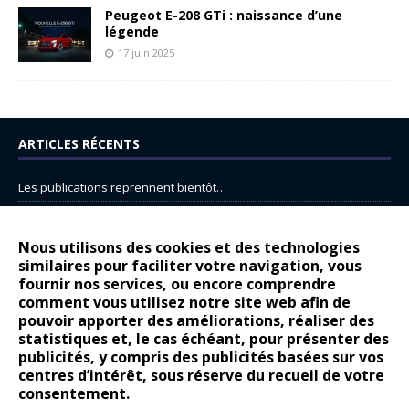
Peugeot E-208 GTi : naissance d’une
légende
17 juin 2025
ARTICLES RÉCENTS
Les publications reprennent bientôt…
DS N°8 : Oui, les français vont parfois trop loin.
14 juillet : nouveau film de marque pour Citroën
Nous utilisons des cookies et des technologies
similaires pour faciliter votre navigation, vous
Renault Espace : voyage, voyage…
fournir nos services, ou encore comprendre
comment vous utilisez notre site web afin de
Peugeot E-208 GTi : naissance d’une légende
pouvoir apporter des améliorations, réaliser des
statistiques et, le cas échéant, pour présenter des
COMMENTAIRES RÉCENTS
publicités, y compris des publicités basées sur vos
centres d’intérêt, sous réserve du recueil de votre
Bernard Dardart
dans
Dacia Sandero : pour les gens vrais
consentement.