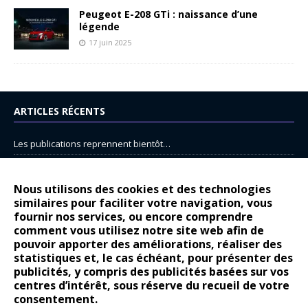
Peugeot E-208 GTi : naissance d’une
légende
17 juin 2025
ARTICLES RÉCENTS
Les publications reprennent bientôt…
DS N°8 : Oui, les français vont parfois trop loin.
14 juillet : nouveau film de marque pour Citroën
Nous utilisons des cookies et des technologies
similaires pour faciliter votre navigation, vous
Renault Espace : voyage, voyage…
fournir nos services, ou encore comprendre
Peugeot E-208 GTi : naissance d’une légende
comment vous utilisez notre site web afin de
pouvoir apporter des améliorations, réaliser des
statistiques et, le cas échéant, pour présenter des
COMMENTAIRES RÉCENTS
publicités, y compris des publicités basées sur vos
centres d’intérêt, sous réserve du recueil de votre
Bernard Dardart
dans
Dacia Sandero : pour les gens vrais
consentement.