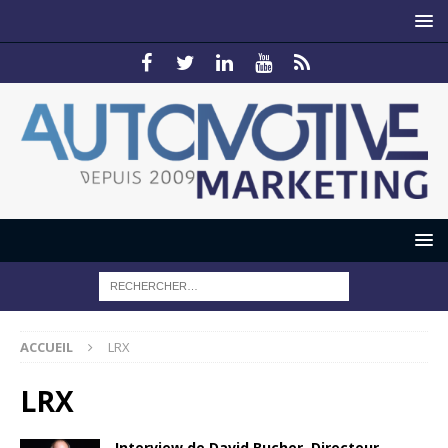
ACCUEIL
LRX
LRX
Interview de David Bucher, Directeur