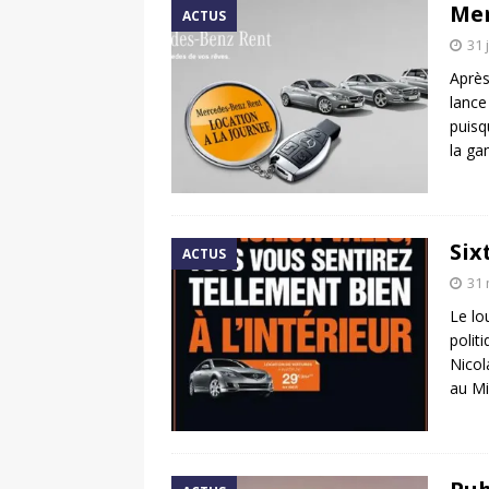
Mer
ACTUS
31 
Après
lance
puisq
la g
Six
ACTUS
31 
Le lo
polit
Nicol
au Mi