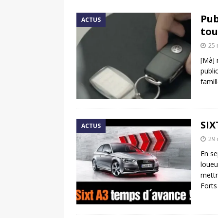
[ 17 juin 2025 ]
Peugeot E-20
Pub
ACTUS
[ 11 avril 2020 ]
#StayHome :
tou
25
[MàJ 
publi
famil
SIX
ACTUS
29 
En se
loueu
mettr
Fort