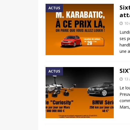
Six
ACTUS
att
10 
Lundi
ses p
handb
une a
SIX
ACTUS
13 
Le lo
Preuv
commu
Mars,