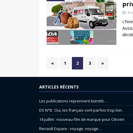
pri
4 
L’hiv
Aussi
décid
«
1
2
3
»
ARTICLES RÉCENTS
Les publications reprennent bientôt…
DS N°8 : Oui, les français vont parfois trop loin.
14 juillet : nouveau film de marque pour Citroën
Renault Espace : voyage, voyage…