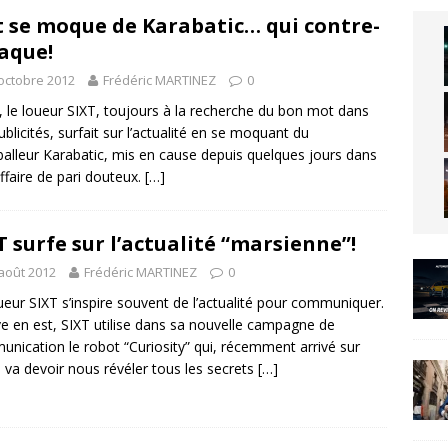
t se moque de Karabatic… qui contre-
aque!
octobre 2012
Frédéric MARTINEZ
0
, le loueur SIXT, toujours à la recherche du bon mot dans
ublicités, surfait sur l’actualité en se moquant du
alleur Karabatic, mis en cause depuis quelques jours dans
ffaire de pari douteux.
[…]
T surfe sur l’actualité “marsienne”!
août 2012
Frédéric MARTINEZ
0
ueur SIXT s’inspire souvent de l’actualité pour communiquer.
e en est, SIXT utilise dans sa nouvelle campagne de
nication le robot “Curiosity” qui, récemment arrivé sur
 va devoir nous révéler tous les secrets
[…]