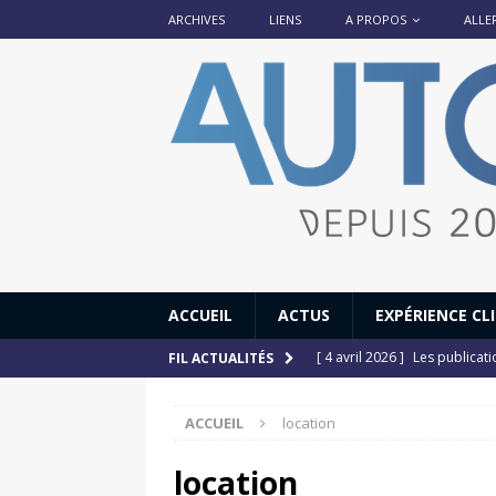
ARCHIVES
LIENS
A PROPOS
ALLE
ACCUEIL
ACTUS
EXPÉRIENCE CL
[ 4 avril 2026 ]
Les publicat
FIL ACTUALITÉS
[ 13 septembre 2025 ]
DS N°
ACCUEIL
location
[ 12 juillet 2025 ]
14 juillet
[ 6 juillet 2025 ]
Renault Esp
location