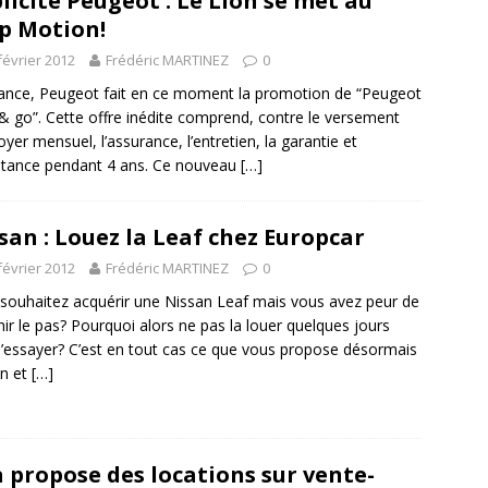
licité Peugeot : Le Lion se met au
p Motion!
février 2012
Frédéric MARTINEZ
0
ance, Peugeot fait en ce moment la promotion de “Peugeot
& go”. Cette offre inédite comprend, contre le versement
loyer mensuel, l’assurance, l’entretien, la garantie et
istance pendant 4 ans. Ce nouveau
[…]
san : Louez la Leaf chez Europcar
février 2012
Frédéric MARTINEZ
0
souhaitez acquérir une Nissan Leaf mais vous avez peur de
hir le pas? Pourquoi alors ne pas la louer quelques jours
l’essayer? C’est en tout cas ce que vous propose désormais
an et
[…]
 propose des locations sur vente-