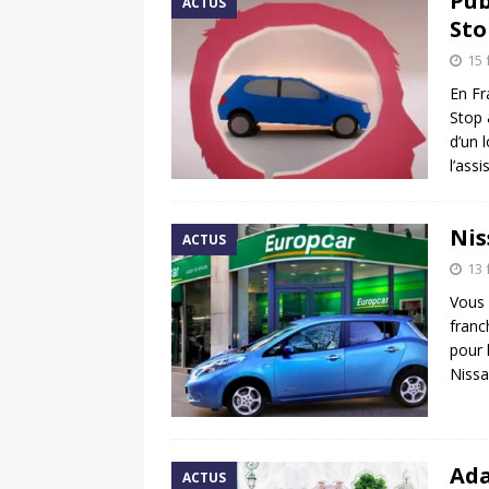
Pub
ACTUS
Sto
15 
En Fr
Stop 
d’un 
l’ass
Nis
ACTUS
13 
Vous 
franc
pour 
Niss
Ada
ACTUS