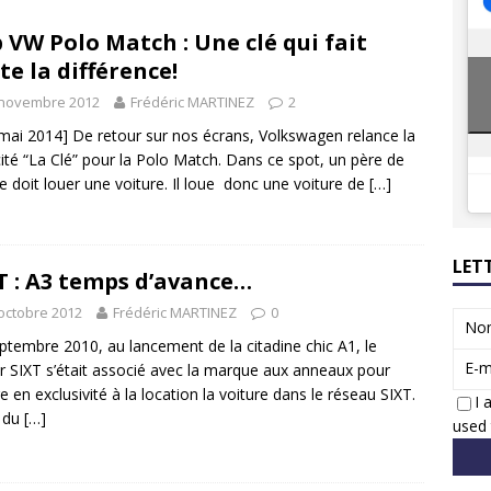
8 GTi : naissance d’une légende
ACTUS
 VW Polo Match : Une clé qui fait
 Honda dévoile un spot publicitaire… confiné!
ACTUS
te la différence!
 novembre 2012
Frédéric MARTINEZ
2
mai 2014] De retour sur nos écrans, Volkswagen relance la
cité “La Clé” pour la Polo Match. Dans ce spot, un père de
le doit louer une voiture. Il loue donc une voiture de
[…]
LET
T : A3 temps d’avance…
octobre 2012
Frédéric MARTINEZ
0
No
ptembre 2010, au lancement de la citadine chic A1, le
E-m
r SIXT s’était associé avec la marque aux anneaux pour
e en exclusivité à la location la voiture dans le réseau SIXT.
I 
s du
[…]
used 