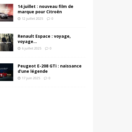
14 juillet : nouveau film de
marque pour Citroën
12 juillet 2025
0
Renault Espace : voyage,
voyage…
6 juillet 2025
0
Peugeot E-208 GTi : naissance
d’une légende
17 juin 2025
0