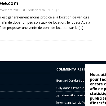
vee.com
novembre 2011
Frédéric MARTINEZ
0
er est généralement moins propice à la location de véhicule.
, afin de doper un peu son taux de location, le loueur Ada a
é de proposer une vente de bons de location sur le
[…]
COMMENTAIRES RÉCENTS
Nous uti
pour fac
Bernard Dardart
dans
Dacia Sande
encore 
Gilly
dans
Citroën ë-C3 : la révolu
afin de 
statisti
gyo
dans
Alpine A290 : L’irrésistibl
publicit
d’intérê
leroy
dans
Lancia Ypsilon : nature