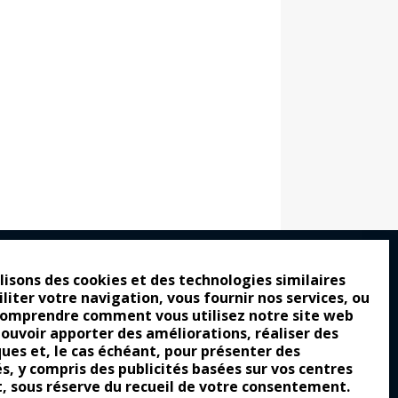
lisons des cookies et des technologies similaires
iliter votre navigation, vous fournir nos services, ou
ro : pour les gens vrais
comprendre comment vous utilisez notre site web
tion a commencé
pouvoir apporter des améliorations, réaliser des
ques et, le cas échéant, pour présenter des
e attraction de la légèreté
és, y compris des publicités basées sur vos centres
t, sous réserve du recueil de votre consentement.
llement envoûtante ?