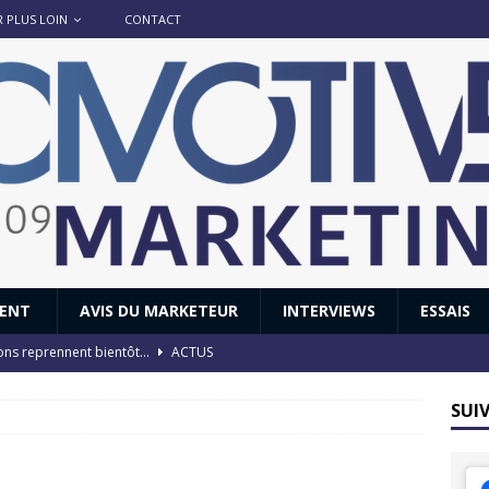
R PLUS LOIN
CONTACT
IENT
AVIS DU MARKETEUR
INTERVIEWS
ESSAIS
ions reprennent bientôt…
ACTUS
8 : Oui, les français vont parfois trop loin.
ACTUS
SUI
 : nouveau film de marque pour Citroën
AVIS DU MARKETEUR
ace : voyage, voyage…
ACTUS