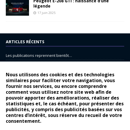
Peugeot E-208 GTi : naissance d’une
légende
17 juin 2025
ARTICLES RÉCENTS
Les publications reprennent bientôt…
DS N°8 : Oui, les français vont parfois trop loin.
14 juillet : nouveau film de marque pour Citroën
Nous utilisons des cookies et des technologies
similaires pour faciliter votre navigation, vous
Renault Espace : voyage, voyage…
fournir nos services, ou encore comprendre
Peugeot E-208 GTi : naissance d’une légende
comment vous utilisez notre site web afin de
pouvoir apporter des améliorations, réaliser des
statistiques et, le cas échéant, pour présenter des
COMMENTAIRES RÉCENTS
publicités, y compris des publicités basées sur vos
centres d’intérêt, sous réserve du recueil de votre
Bernard Dardart
dans
Dacia Sandero : pour les gens vrais
consentement.
Gilly
dans
Citroën ë-C3 : la révolution a commencé