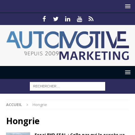
ACCUEIL
Hongrie
Hongrie
Essai BYD SEAL : Celle par qui le succès va