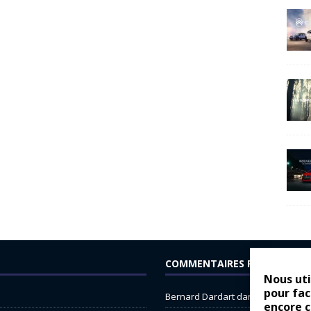
COMMENTAIRES RÉCENTS
Nous uti
pour fac
Bernard Dardart
dans
Dacia Sande
encore 