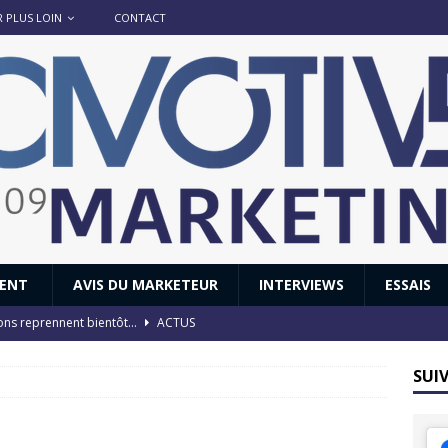
R PLUS LOIN
CONTACT
IENT
AVIS DU MARKETEUR
INTERVIEWS
ESSAIS
ions reprennent bientôt…
ACTUS
8 : Oui, les français vont parfois trop loin.
ACTUS
SUI
 : nouveau film de marque pour Citroën
AVIS DU MARKETEUR
ace : voyage, voyage…
ACTUS