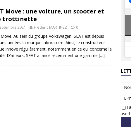
8 GTi : naissance d’une légende
ACTUS
T Move : une voiture, un scooter et
 Honda dévoile un spot publicitaire… confiné!
ACTUS
 trottinette
septembre 2021
Frédéric MARTINEZ
0
Move. Au sein du groupe Volkswagen, SEAT est depuis
ues années la marque laboratoire. Ainsi, le constructeur
que innove régulièrement, notamment en ce qui concerne la
ité. D’ailleurs, SEAT a lancé récemment une gamme
[…]
LET
No
E-m
I 
used 