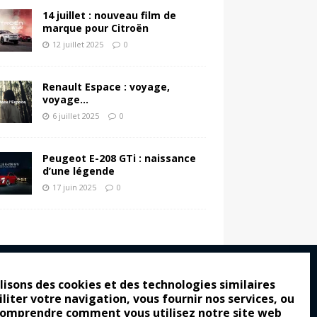
14 juillet : nouveau film de
marque pour Citroën
12 juillet 2025
0
Renault Espace : voyage,
voyage…
6 juillet 2025
0
Peugeot E-208 GTi : naissance
d’une légende
17 juin 2025
0
lisons des cookies et des technologies similaires
iliter votre navigation, vous fournir nos services, ou
ro : pour les gens vrais
comprendre comment vous utilisez notre site web