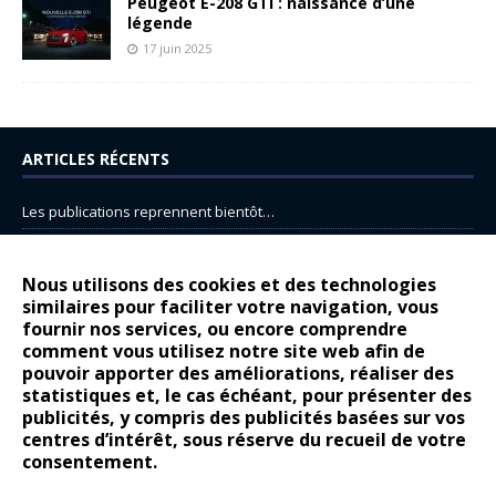
Peugeot E-208 GTi : naissance d’une
légende
17 juin 2025
ARTICLES RÉCENTS
Les publications reprennent bientôt…
DS N°8 : Oui, les français vont parfois trop loin.
14 juillet : nouveau film de marque pour Citroën
Nous utilisons des cookies et des technologies
similaires pour faciliter votre navigation, vous
Renault Espace : voyage, voyage…
fournir nos services, ou encore comprendre
Peugeot E-208 GTi : naissance d’une légende
comment vous utilisez notre site web afin de
pouvoir apporter des améliorations, réaliser des
statistiques et, le cas échéant, pour présenter des
COMMENTAIRES RÉCENTS
publicités, y compris des publicités basées sur vos
centres d’intérêt, sous réserve du recueil de votre
Bernard Dardart
dans
Dacia Sandero : pour les gens vrais
consentement.
Gilly
dans
Citroën ë-C3 : la révolution a commencé