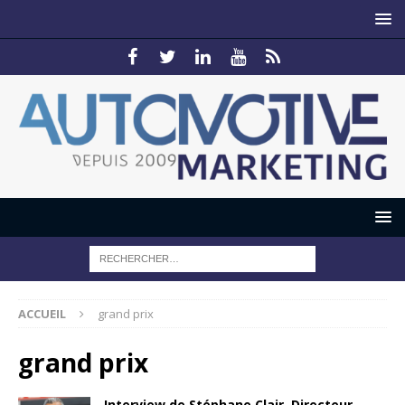
ACCUEIL
grand prix
grand prix
Interview de Stéphane Clair, Directeur