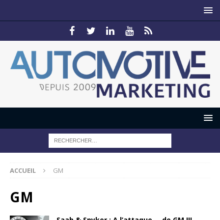
ACCUEIL
GM
GM
Saab & Spyker : A l’attaque…. de GM !!!