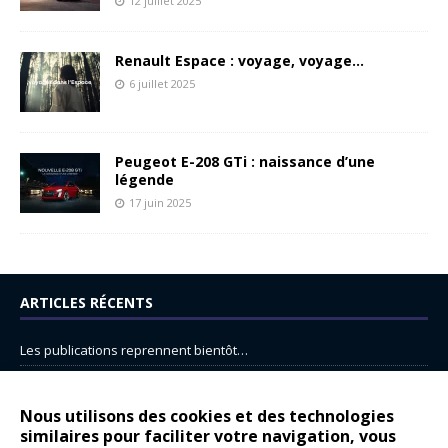
12 juillet 2025
Renault Espace : voyage, voyage…
6 juillet 2025
Peugeot E-208 GTi : naissance d’une
légende
17 juin 2025
ARTICLES RÉCENTS
Les publications reprennent bientôt…
DS N°8 : Oui, les français vont parfois trop loin.
14 juillet : nouveau film de marque pour Citroën
Nous utilisons des cookies et des technologies
similaires pour faciliter votre navigation, vous
Renault Espace : voyage, voyage…