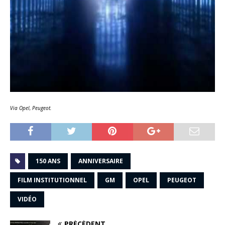
Via Opel, Peugeot.
150 ANS
ANNIVERSAIRE
FILM INSTITUTIONNEL
GM
OPEL
PEUGEOT
VIDÉO
PRÉCÉDENT