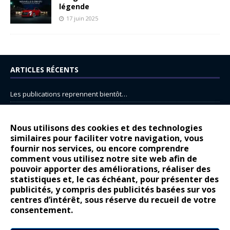
légende
17 juin 2025
ARTICLES RÉCENTS
Les publications reprennent bientôt…
DS N°8 : Oui, les français vont parfois trop loin.
14 juillet : nouveau film de marque pour Citroën
Nous utilisons des cookies et des technologies
similaires pour faciliter votre navigation, vous
Renault Espace : voyage, voyage…
fournir nos services, ou encore comprendre
Peugeot E-208 GTi : naissance d’une légende
comment vous utilisez notre site web afin de
pouvoir apporter des améliorations, réaliser des
statistiques et, le cas échéant, pour présenter des
COMMENTAIRES RÉCENTS
publicités, y compris des publicités basées sur vos
centres d’intérêt, sous réserve du recueil de votre
Bernard Dardart
dans
Dacia Sandero : pour les gens vrais
consentement.
Gilly
dans
Citroën ë-C3 : la révolution a commencé