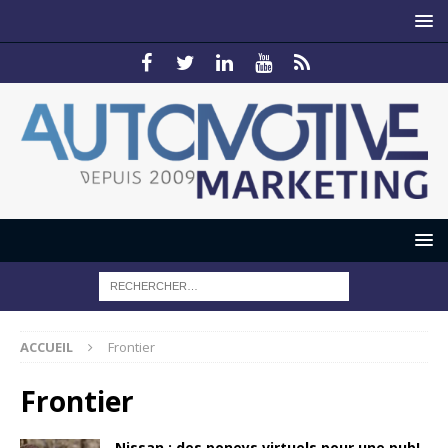
ACCUEIL
Frontier
Frontier
Nissan : des poneys virtuels pour une pub!