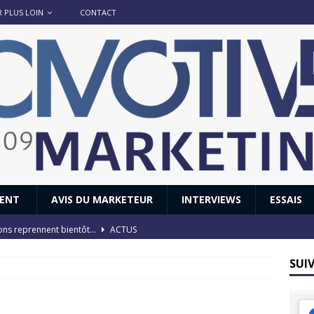
R PLUS LOIN
CONTACT
IENT
AVIS DU MARKETEUR
INTERVIEWS
ESSAIS
ions reprennent bientôt…
ACTUS
8 : Oui, les français vont parfois trop loin.
ACTUS
SUI
 : nouveau film de marque pour Citroën
AVIS DU MARKETEUR
ace : voyage, voyage…
ACTUS