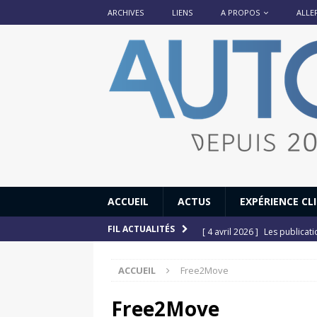
ARCHIVES
LIENS
A PROPOS
ALLE
ACCUEIL
ACTUS
EXPÉRIENCE CL
[ 4 avril 2026 ]
Les publicat
FIL ACTUALITÉS
[ 13 septembre 2025 ]
DS N°
ACCUEIL
Free2Move
[ 12 juillet 2025 ]
14 juillet
[ 6 juillet 2025 ]
Renault Esp
Free2Move