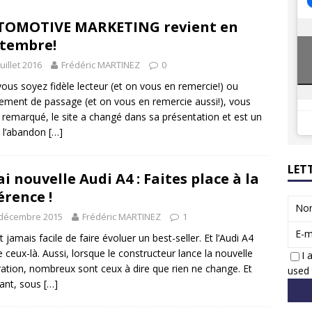
8 GTi : naissance d’une légende
ACTUS
TOMOTIVE MARKETING revient en
 Honda dévoile un spot publicitaire… confiné!
ACTUS
tembre!
juillet 2016
Frédéric MARTINEZ
0
ous soyez fidèle lecteur (et on vous en remercie!) ou
ement de passage (et on vous en remercie aussi!), vous
z remarqué, le site a changé dans sa présentation et est un
 l’abandon
[…]
LET
ai nouvelle Audi A4 : Faites place à la
érence !
No
 décembre 2015
Frédéric MARTINEZ
1
E-m
st jamais facile de faire évoluer un best-seller. Et l’Audi A4
e ceux-là. Aussi, lorsque le constructeur lance la nouvelle
I 
ation, nombreux sont ceux à dire que rien ne change. Et
used 
ant, sous
[…]