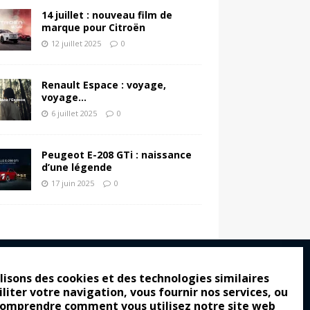
14 juillet : nouveau film de
marque pour Citroën
12 juillet 2025
0
Renault Espace : voyage,
voyage…
6 juillet 2025
0
Peugeot E-208 GTi : naissance
d’une légende
17 juin 2025
0
lisons des cookies et des technologies similaires
iliter votre navigation, vous fournir nos services, ou
ro : pour les gens vrais
comprendre comment vous utilisez notre site web