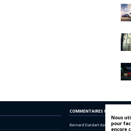
COMMENTAIRES RÉCENTS
Nous uti
pour fac
Bernard Dardart
dans
Dacia Sande
encore 