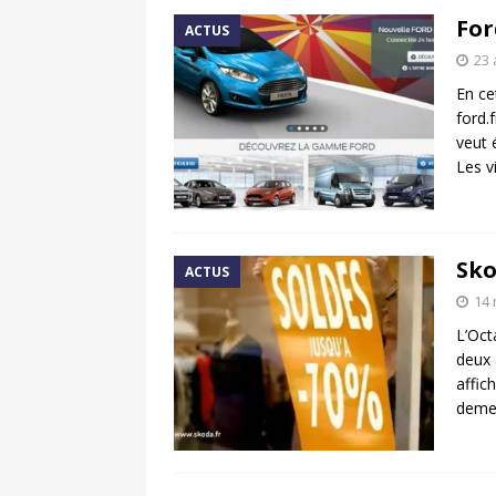
For
ACTUS
23 
En ce
ford.
veut 
Les v
Sko
ACTUS
14
L’Oct
deux 
affic
demeu