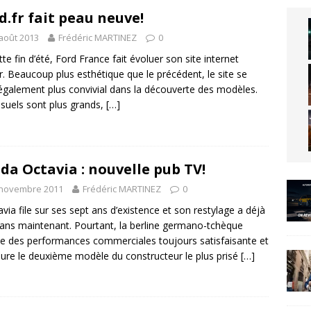
d.fr fait peau neuve!
août 2013
Frédéric MARTINEZ
0
tte fin d’été, Ford France fait évoluer son site internet
fr. Beaucoup plus esthétique que le précédent, le site se
également plus convivial dans la découverte des modèles.
isuels sont plus grands,
[…]
da Octavia : nouvelle pub TV!
 novembre 2011
Frédéric MARTINEZ
0
avia file sur ses sept ans d’existence et son restylage a déjà
ans maintenant. Pourtant, la berline germano-tchèque
he des performances commerciales toujours satisfaisante et
re le deuxième modèle du constructeur le plus prisé
[…]