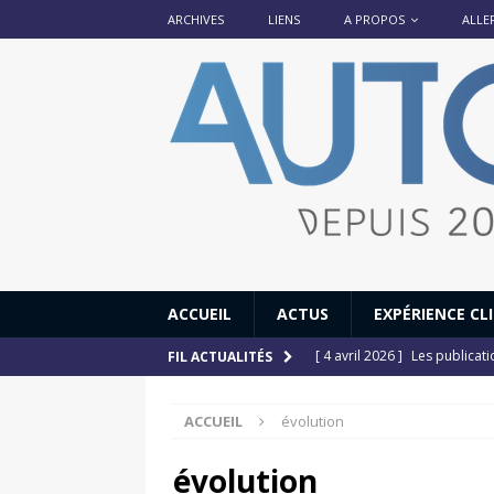
ARCHIVES
LIENS
A PROPOS
ALLE
ACCUEIL
ACTUS
EXPÉRIENCE CL
[ 4 avril 2026 ]
Les publicat
FIL ACTUALITÉS
[ 13 septembre 2025 ]
DS N°
ACCUEIL
évolution
[ 12 juillet 2025 ]
14 juillet
[ 6 juillet 2025 ]
Renault Esp
évolution