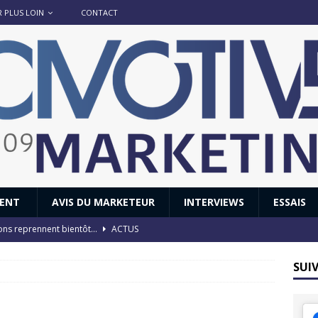
R PLUS LOIN
CONTACT
IENT
AVIS DU MARKETEUR
INTERVIEWS
ESSAIS
ions reprennent bientôt…
ACTUS
8 : Oui, les français vont parfois trop loin.
ACTUS
SUI
 : nouveau film de marque pour Citroën
AVIS DU MARKETEUR
ace : voyage, voyage…
ACTUS