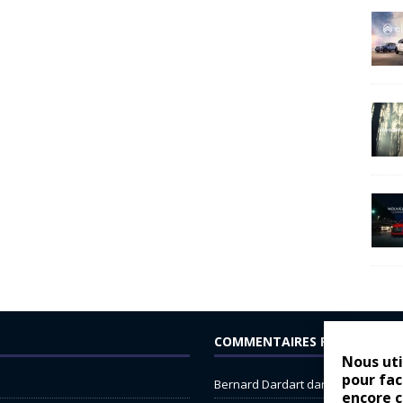
COMMENTAIRES RÉCENTS
Nous uti
pour fac
Bernard Dardart
dans
Dacia Sande
encore 