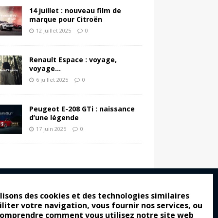
14 juillet : nouveau film de
marque pour Citroën
12 juillet 2025
0
Renault Espace : voyage,
voyage…
6 juillet 2025
0
Peugeot E-208 GTi : naissance
d’une légende
17 juin 2025
0
lisons des cookies et des technologies similaires
iliter votre navigation, vous fournir nos services, ou
ro : pour les gens vrais
comprendre comment vous utilisez notre site web