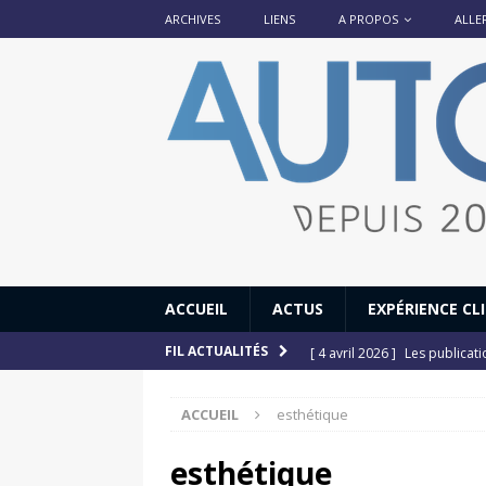
ARCHIVES
LIENS
A PROPOS
ALLE
ACCUEIL
ACTUS
EXPÉRIENCE CL
[ 4 avril 2026 ]
Les publicat
FIL ACTUALITÉS
[ 13 septembre 2025 ]
DS N°
ACCUEIL
esthétique
[ 12 juillet 2025 ]
14 juillet
[ 6 juillet 2025 ]
Renault Esp
esthétique