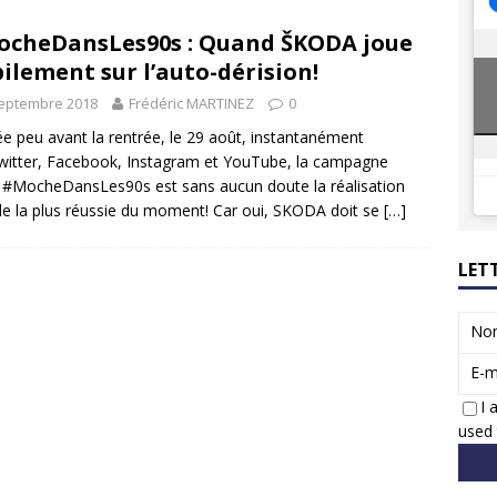
8 GTi : naissance d’une légende
ACTUS
cheDansLes90s : Quand ŠKODA joue
 Honda dévoile un spot publicitaire… confiné!
ACTUS
ilement sur l’auto-dérision!
septembre 2018
Frédéric MARTINEZ
0
e peu avant la rentrée, le 29 août, instantanément
witter, Facebook, Instagram et YouTube, la campagne
e #MocheDansLes90s est sans aucun doute la réalisation
ale la plus réussie du moment! Car oui, SKODA doit se
[…]
LET
No
E-m
I 
used 