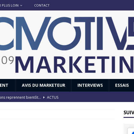
R PLUS LOIN
CONTACT
IENT
AVIS DU MARKETEUR
INTERVIEWS
ESSAIS
ions reprennent bientôt…
ACTUS
8 : Oui, les français vont parfois trop loin.
ACTUS
SUI
 : nouveau film de marque pour Citroën
AVIS DU MARKETEUR
ace : voyage, voyage…
ACTUS