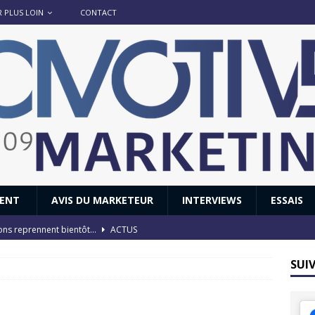
R PLUS LOIN
CONTACT
IENT
AVIS DU MARKETEUR
INTERVIEWS
ESSAIS
ions reprennent bientôt…
ACTUS
8 : Oui, les français vont parfois trop loin.
ACTUS
SUI
 : nouveau film de marque pour Citroën
AVIS DU MARKETEUR
ace : voyage, voyage…
ACTUS