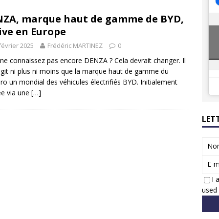
8 GTi : naissance d’une légende
ACTUS
ZA, marque haut de gamme de BYD,
 Honda dévoile un spot publicitaire… confiné!
ACTUS
ive en Europe
février 2025
Frédéric MARTINEZ
0
ne connaissez pas encore DENZA ? Cela devrait changer. Il
agit ni plus ni moins que la marque haut de gamme du
o un mondial des véhicules électrifiés BYD. Initialement
e via une
[…]
LET
No
E-m
I 
used 