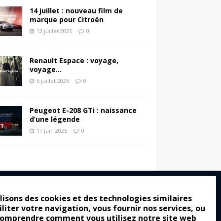
14 juillet : nouveau film de
marque pour Citroën
12 juillet 2025
0
Renault Espace : voyage,
voyage…
6 juillet 2025
0
Peugeot E-208 GTi : naissance
d’une légende
17 juin 2025
0
lisons des cookies et des technologies similaires
iliter votre navigation, vous fournir nos services, ou
ro : pour les gens vrais
comprendre comment vous utilisez notre site web