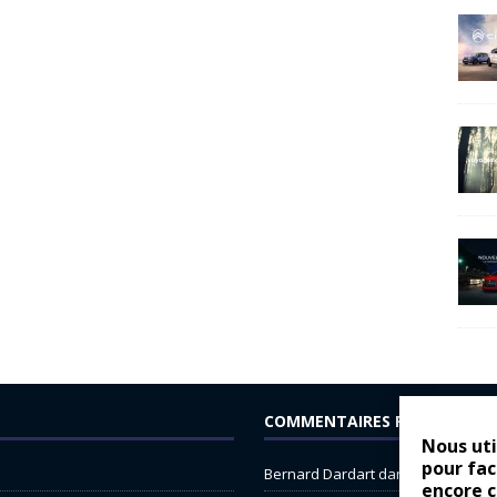
COMMENTAIRES RÉCENTS
Nous uti
pour fac
Bernard Dardart
dans
Dacia Sande
encore 