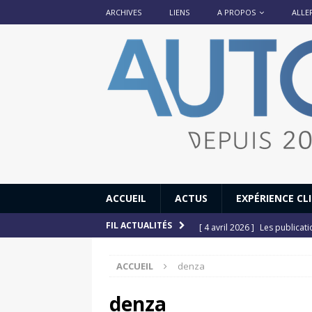
ARCHIVES
LIENS
A PROPOS
ALLE
ACCUEIL
ACTUS
EXPÉRIENCE CL
[ 4 avril 2026 ]
Les publicat
FIL ACTUALITÉS
[ 13 septembre 2025 ]
DS N°
ACCUEIL
denza
[ 12 juillet 2025 ]
14 juillet
[ 6 juillet 2025 ]
Renault Esp
denza