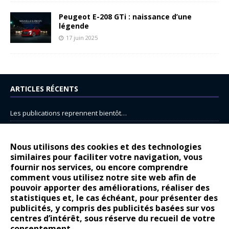
Peugeot E-208 GTi : naissance d’une
légende
17 juin 2025
ARTICLES RÉCENTS
Les publications reprennent bientôt…
DS N°8 : Oui, les français vont parfois trop loin.
14 juillet : nouveau film de marque pour Citroën
Nous utilisons des cookies et des technologies
similaires pour faciliter votre navigation, vous
Renault Espace : voyage, voyage…
fournir nos services, ou encore comprendre
Peugeot E-208 GTi : naissance d’une légende
comment vous utilisez notre site web afin de
pouvoir apporter des améliorations, réaliser des
statistiques et, le cas échéant, pour présenter des
COMMENTAIRES RÉCENTS
publicités, y compris des publicités basées sur vos
centres d’intérêt, sous réserve du recueil de votre
Bernard Dardart
dans
Dacia Sandero : pour les gens vrais
consentement.