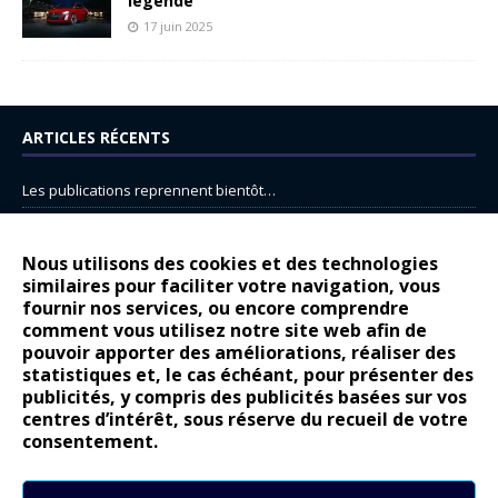
légende
17 juin 2025
ARTICLES RÉCENTS
Les publications reprennent bientôt…
DS N°8 : Oui, les français vont parfois trop loin.
14 juillet : nouveau film de marque pour Citroën
Nous utilisons des cookies et des technologies
similaires pour faciliter votre navigation, vous
Renault Espace : voyage, voyage…
fournir nos services, ou encore comprendre
Peugeot E-208 GTi : naissance d’une légende
comment vous utilisez notre site web afin de
pouvoir apporter des améliorations, réaliser des
statistiques et, le cas échéant, pour présenter des
COMMENTAIRES RÉCENTS
publicités, y compris des publicités basées sur vos
centres d’intérêt, sous réserve du recueil de votre
Bernard Dardart
dans
Dacia Sandero : pour les gens vrais
consentement.
Gilly
dans
Citroën ë-C3 : la révolution a commencé