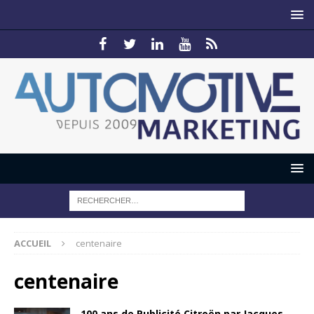
ACCUEIL
centenaire
centenaire
100 ans de Publicité Citroën par Jacques