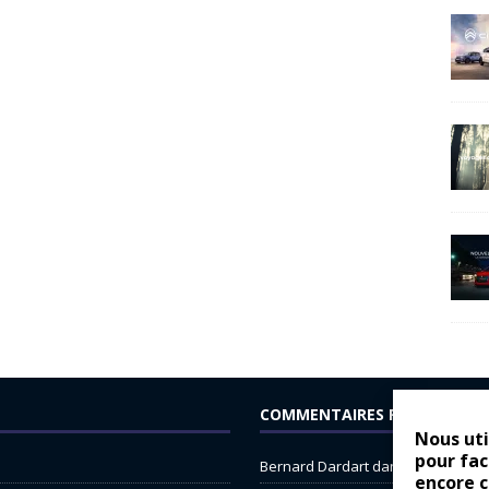
COMMENTAIRES RÉCENTS
Nous uti
pour fac
Bernard Dardart
dans
Dacia Sande
encore 