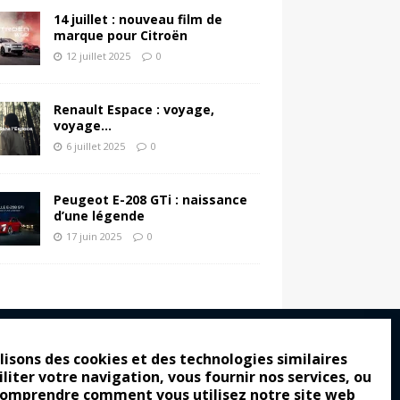
14 juillet : nouveau film de
marque pour Citroën
12 juillet 2025
0
Renault Espace : voyage,
voyage…
6 juillet 2025
0
Peugeot E-208 GTi : naissance
d’une légende
17 juin 2025
0
lisons des cookies et des technologies similaires
iliter votre navigation, vous fournir nos services, ou
ro : pour les gens vrais
comprendre comment vous utilisez notre site web