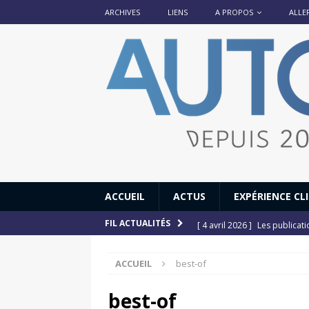
ARCHIVES
LIENS
A PROPOS
ALLE
ACCUEIL
ACTUS
EXPÉRIENCE CL
[ 4 avril 2026 ]
Les publicat
FIL ACTUALITÉS
[ 13 septembre 2025 ]
DS N°
ACCUEIL
best-of
[ 12 juillet 2025 ]
14 juillet
[ 6 juillet 2025 ]
Renault Esp
best-of