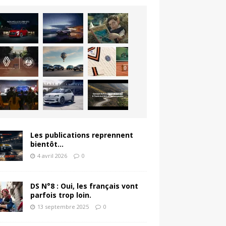
Les publications reprennent
bientôt…
4 avril 2026
0
DS N°8 : Oui, les français vont
parfois trop loin.
13 septembre 2025
0