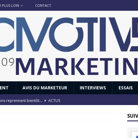
R PLUS LOIN
CONTACT
IENT
AVIS DU MARKETEUR
INTERVIEWS
ESSAIS
ions reprennent bientôt…
ACTUS
8 : Oui, les français vont parfois trop loin.
ACTUS
SUI
 : nouveau film de marque pour Citroën
AVIS DU MARKETEUR
ace : voyage, voyage…
ACTUS