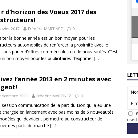
8 GTi : naissance d’une légende
ACTUS
r d’horizon des Voeux 2017 des
 Honda dévoile un spot publicitaire… confiné!
ACTUS
structeurs!
anvier 2017
Frédéric MARTINEZ
0
iter la bonne année est un bon moyen pour les
ructeurs automobiles de renforcer la proximité avec le
c sans parler d’offres commerciales ou de nouveautés. C’est
 un bon moyen pour les publicitaires d’exprimer
[…]
LET
ivez l’année 2013 en 2 minutes avec
geot!
No
 décembre 2013
Frédéric MARTINEZ
0
E-m
e session communication de la part du Lion qui a eu une
 chargée en lancement avec pas moins de 6 nouveautés!
I 
odèles qui devriaent permettre au constructeur de
used 
ner des parts de marché
[…]