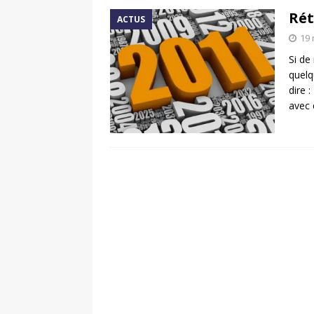
Rét
ACTUS
19 
Si de
quelq
dire 
avec