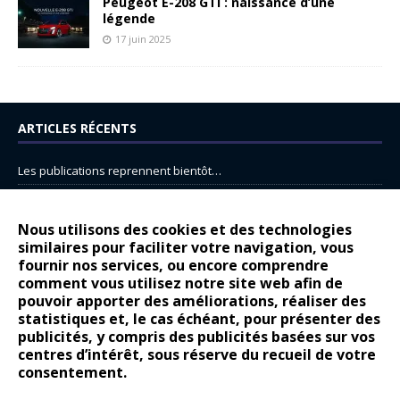
Peugeot E-208 GTi : naissance d’une
légende
17 juin 2025
ARTICLES RÉCENTS
Les publications reprennent bientôt…
DS N°8 : Oui, les français vont parfois trop loin.
14 juillet : nouveau film de marque pour Citroën
Nous utilisons des cookies et des technologies
similaires pour faciliter votre navigation, vous
Renault Espace : voyage, voyage…
fournir nos services, ou encore comprendre
Peugeot E-208 GTi : naissance d’une légende
comment vous utilisez notre site web afin de
pouvoir apporter des améliorations, réaliser des
statistiques et, le cas échéant, pour présenter des
COMMENTAIRES RÉCENTS
publicités, y compris des publicités basées sur vos
centres d’intérêt, sous réserve du recueil de votre
Bernard Dardart
dans
Dacia Sandero : pour les gens vrais
consentement.
Gilly
dans
Citroën ë-C3 : la révolution a commencé