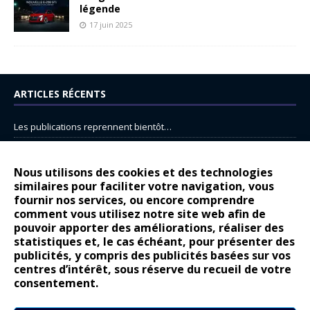
légende
17 juin 2025
ARTICLES RÉCENTS
Les publications reprennent bientôt…
DS N°8 : Oui, les français vont parfois trop loin.
14 juillet : nouveau film de marque pour Citroën
Nous utilisons des cookies et des technologies
similaires pour faciliter votre navigation, vous
Renault Espace : voyage, voyage…
fournir nos services, ou encore comprendre
Peugeot E-208 GTi : naissance d’une légende
comment vous utilisez notre site web afin de
pouvoir apporter des améliorations, réaliser des
statistiques et, le cas échéant, pour présenter des
COMMENTAIRES RÉCENTS
publicités, y compris des publicités basées sur vos
centres d’intérêt, sous réserve du recueil de votre
Bernard Dardart
dans
Dacia Sandero : pour les gens vrais
consentement.
Gilly
dans
Citroën ë-C3 : la révolution a commencé