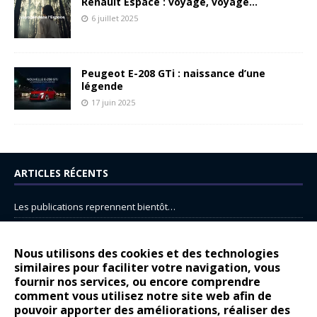
Renault Espace : voyage, voyage…
6 juillet 2025
Peugeot E-208 GTi : naissance d’une
légende
17 juin 2025
ARTICLES RÉCENTS
Les publications reprennent bientôt…
DS N°8 : Oui, les français vont parfois trop loin.
14 juillet : nouveau film de marque pour Citroën
Nous utilisons des cookies et des technologies
similaires pour faciliter votre navigation, vous
Renault Espace : voyage, voyage…
fournir nos services, ou encore comprendre
Peugeot E-208 GTi : naissance d’une légende
comment vous utilisez notre site web afin de
pouvoir apporter des améliorations, réaliser des