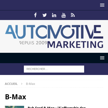
ACCUEIL
B-Max
B-Max
Pub Ford B-Max : “S’affranchir des