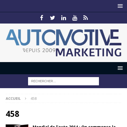
ACCUEIL
458
458
Mondial de l’auto 2014 : On commence la