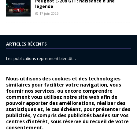
Peugeot E-208 GTi : naissance d’une
légende
17 juin 2025
ARTICLES RÉCENTS
Les publications reprennent bientôt…
DS N°8 : Oui, les français vont parfois trop loin.
14 juillet : nouveau film de marque pour Citroën
Nous utilisons des cookies et des technologies
similaires pour faciliter votre navigation, vous
Renault Espace : voyage, voyage…
fournir nos services, ou encore comprendre
Peugeot E-208 GTi : naissance d’une légende
comment vous utilisez notre site web afin de
pouvoir apporter des améliorations, réaliser des
statistiques et, le cas échéant, pour présenter des
COMMENTAIRES RÉCENTS
publicités, y compris des publicités basées sur vos
centres d’intérêt, sous réserve du recueil de votre
Bernard Dardart
dans
Dacia Sandero : pour les gens vrais
consentement.
Gilly
dans
Citroën ë-C3 : la révolution a commencé