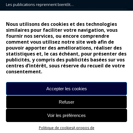
Les publications reprennent bientôt…
DS N°8 : Oui, les français vont parfois trop loin.
14 juillet : nouveau film de marque pour Citroën
Nous utilisons des cookies et des technologies
similaires pour faciliter votre navigation, vous
Renault Espace : voyage, voyage…
fournir nos services, ou encore comprendre
Peugeot E-208 GTi : naissance d’une légende
comment vous utilisez notre site web afin de
pouvoir apporter des améliorations, réaliser des
statistiques et, le cas échéant, pour présenter des
COMMENTAIRES RÉCENTS
publicités, y compris des publicités basées sur vos
centres d’intérêt, sous réserve du recueil de votre
Bernard Dardart
dans
Dacia Sandero : pour les gens vrais
consentement.
Gilly
dans
Citroën ë-C3 : la révolution a commencé
gyo
dans
Alpine A290 : L’irrésistible attraction de la légèreté
Accepter les cookies
leroy
dans
Lancia Ypsilon : naturellement envoûtante ?
Refuser
maria
dans
Nouvelle Opel Corsa : Yes of Corsa !
Voir les préférences
Site réalisé par
Alexandre Hamed
Politique de cookies
A propos de
chargement