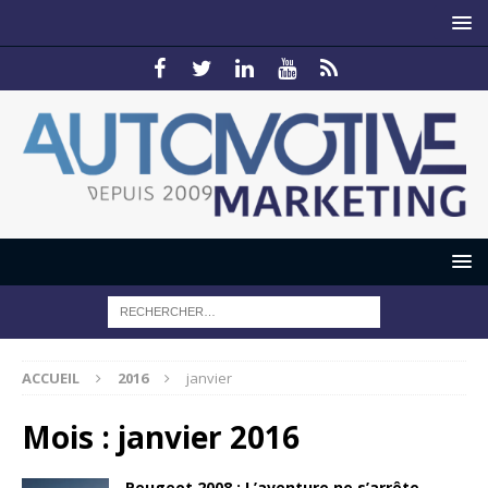
ACCUEIL
2016
janvier
Mois :
janvier 2016
Peugeot 2008 : L’aventure ne s’arrête