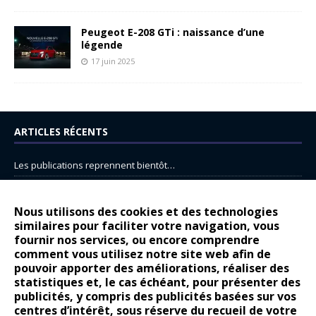
Peugeot E-208 GTi : naissance d’une
légende
17 juin 2025
ARTICLES RÉCENTS
Les publications reprennent bientôt…
DS N°8 : Oui, les français vont parfois trop loin.
14 juillet : nouveau film de marque pour Citroën
Nous utilisons des cookies et des technologies
similaires pour faciliter votre navigation, vous
Renault Espace : voyage, voyage…
fournir nos services, ou encore comprendre
Peugeot E-208 GTi : naissance d’une légende
comment vous utilisez notre site web afin de
pouvoir apporter des améliorations, réaliser des
statistiques et, le cas échéant, pour présenter des
COMMENTAIRES RÉCENTS
publicités, y compris des publicités basées sur vos
centres d’intérêt, sous réserve du recueil de votre