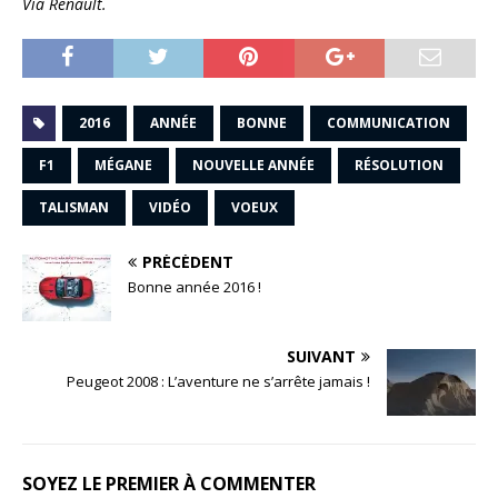
Via Renault.
2016
ANNÉE
BONNE
COMMUNICATION
F1
MÉGANE
NOUVELLE ANNÉE
RÉSOLUTION
TALISMAN
VIDÉO
VOEUX
PRÉCÉDENT
Bonne année 2016 !
SUIVANT
Peugeot 2008 : L’aventure ne s’arrête jamais !
SOYEZ LE PREMIER À COMMENTER