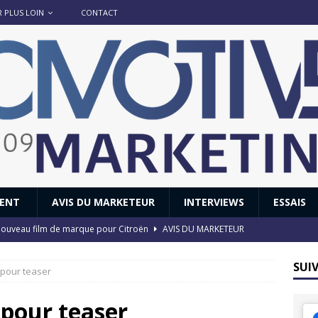
R PLUS LOIN
CONTACT
IENT
AVIS DU MARKETEUR
INTERVIEWS
ESSAIS
 : nouveau film de marque pour Citroën
AVIS DU MARKETEUR
ace : voyage, voyage…
ACTUS
SUI
 pour teaser
8 GTi : naissance d’une légende
ACTUS
 Honda dévoile un spot publicitaire… confiné!
ACTUS
 pour teaser