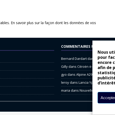
rables.
En savoir plus sur la façon dont les données de vos
COMMENTAIRES RÉCENTS
Nous uti
pour fac
Bernard Dardart
dans
Dacia Sande
encore 
Gilly
dans
Citroën ë-C3 : la révolu
afin de 
statisti
gyo
dans
Alpine A290 : L’irrésistibl
publicit
leroy
dans
Lancia Ypsilon : nature
d’intérê
maria
dans
Nouvelle Opel Corsa : 
Accepter