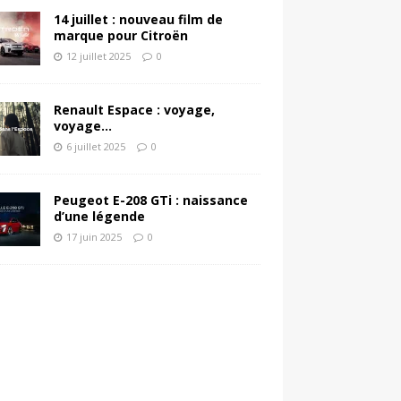
14 juillet : nouveau film de
marque pour Citroën
12 juillet 2025
0
Renault Espace : voyage,
voyage…
6 juillet 2025
0
Peugeot E-208 GTi : naissance
d’une légende
17 juin 2025
0