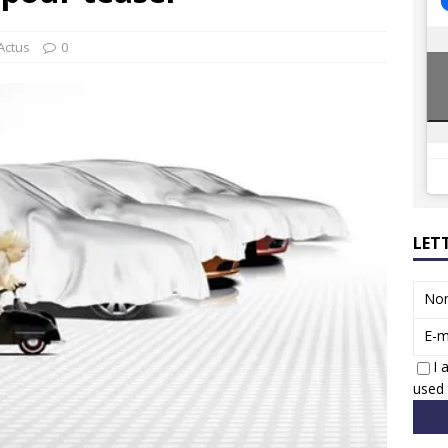
ions reprennent bientôt…
ACTUS
8 : Oui, les français vont parfois trop loin.
ACTUS
Actus
0
LET
No
E-m
I 
used 