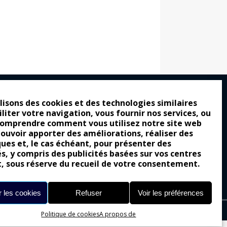
lisons des cookies et des technologies similaires
iliter votre navigation, vous fournir nos services, ou
ro : pour les gens vrais
comprendre comment vous utilisez notre site web
tion a commencé
pouvoir apporter des améliorations, réaliser des
ques et, le cas échéant, pour présenter des
e attraction de la légèreté
és, y compris des publicités basées sur vos centres
llement envoûtante ?
t, sous réserve du recueil de votre consentement.
Yes of Corsa !
 les cookies
Refuser
Voir les préférences
Politique de cookies
A propos de