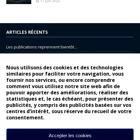
17 juin 2025
ARTICLES RÉCENTS
Les publications reprennent bientôt…
DS N°8 : Oui, les français vont parfois trop loin.
14 juillet : nouveau film de marque pour Citroën
Nous utilisons des cookies et des technologies
similaires pour faciliter votre navigation, vous
Renault Espace : voyage, voyage…
fournir nos services, ou encore comprendre
Peugeot E-208 GTi : naissance d’une légende
comment vous utilisez notre site web afin de
pouvoir apporter des améliorations, réaliser des
statistiques et, le cas échéant, pour présenter des
COMMENTAIRES RÉCENTS
publicités, y compris des publicités basées sur vos
centres d’intérêt, sous réserve du recueil de votre
Bernard Dardart
dans
Dacia Sandero : pour les gens vrais
consentement.
Gilly
dans
Citroën ë-C3 : la révolution a commencé
gyo
dans
Alpine A290 : L’irrésistible attraction de la légèreté
Accepter les cookies