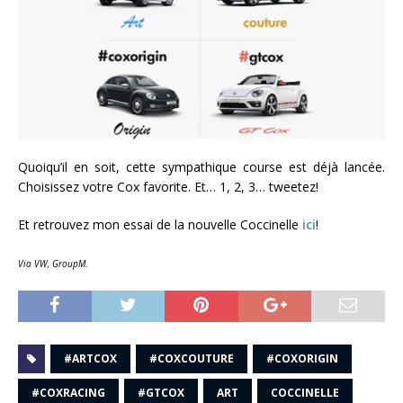
Quoiqu’il en soit, cette sympathique course est déjà lancée.
Choisissez votre Cox favorite. Et… 1, 2, 3… tweetez!
Et retrouvez mon essai de la nouvelle Coccinelle
ici
!
Via VW, GroupM.
#ARTCOX
#COXCOUTURE
#COXORIGIN
#COXRACING
#GTCOX
ART
COCCINELLE