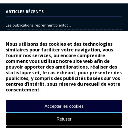
ARTICLES RÉCENTS
Les publications reprennent bientôt…
DS N°8 : Oui, les français vont parfois trop loin.
14 juillet : nouveau film de marque pour Citroën
Nous utilisons des cookies et des technologies
similaires pour faciliter votre navigation, vous
Renault Espace : voyage, voyage…
fournir nos services, ou encore comprendre
comment vous utilisez notre site web afin de
Peugeot E-208 GTi : naissance d’une légende
pouvoir apporter des améliorations, réaliser des
statistiques et, le cas échéant, pour présenter des
COMMENTAIRES RÉCENTS
publicités, y compris des publicités basées sur vos
centres d’intérêt, sous réserve du recueil de votre
Bernard Dardart
dans
Dacia Sandero : pour les gens vrais
consentement.
Gilly
dans
Citroën ë-C3 : la révolution a commencé
gyo
dans
Alpine A290 : L’irrésistible attraction de la légèreté
Accepter les cookies
leroy
dans
Lancia Ypsilon : naturellement envoûtante ?
Refuser
maria
dans
Nouvelle Opel Corsa : Yes of Corsa !