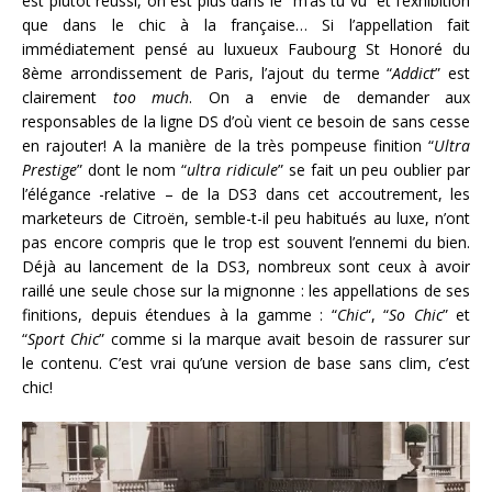
est plutôt réussi, on est plus dans le “m’as tu vu” et l’exhibition
que dans le chic à la française… Si l’appellation fait
immédiatement pensé au luxueux Faubourg St Honoré du
8ème arrondissement de Paris, l’ajout du terme “
Addict
” est
clairement
too much
. On a envie de demander aux
responsables de la ligne DS d’où vient ce besoin de sans cesse
en rajouter! A la manière de la très pompeuse finition “
Ultra
Prestige
” dont le nom “
ultra ridicule
” se fait un peu oublier par
l’élégance -relative – de la DS3 dans cet accoutrement, les
marketeurs de Citroën, semble-t-il peu habitués au luxe, n’ont
pas encore compris que le trop est souvent l’ennemi du bien.
Déjà au lancement de la DS3, nombreux sont ceux à avoir
raillé une seule chose sur la mignonne : les appellations de ses
finitions, depuis étendues à la gamme : “
Chic
“, “
So Chic
” et
“
Sport Chic
” comme si la marque avait besoin de rassurer sur
le contenu. C’est vrai qu’une version de base sans clim, c’est
chic!