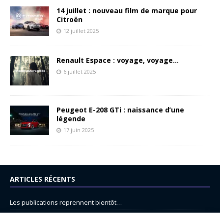
14 juillet : nouveau film de marque pour
Citroën
12 juillet 2025
Renault Espace : voyage, voyage…
6 juillet 2025
Peugeot E-208 GTi : naissance d’une
légende
17 juin 2025
ARTICLES RÉCENTS
Les publications reprennent bientôt…
DS N°8 : Oui, les français vont parfois trop loin.