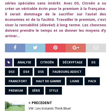
séries spéciales sans intérêt. Avec DS, Citroën a su
créer un véritable écrin pour le premium à la française.
Il serait dommage de le sacrifier sur l’autel des
économies et de la facilité. Travailler le premium, c’est
viser la rentabilité (élevée!) à long terme. Les chevrons
doivent prendre le temps et se donner les moyens d’y
arriver…
ANALYSE
CITROËN
DÉCRYPTAGE
DS
DS3
DS4
DS5
FAUBOURG ADDICT
FRANCFORT
HAUT DE GAMME
LIGNE
PACK
PREMIUM
SÉRIE
STYLE
PRÉCÉDENT
VW : Les Instants Think Blue!