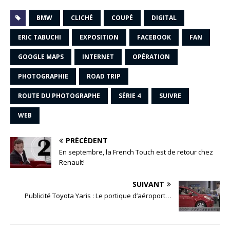
BMW
CLICHÉ
COUPÉ
DIGITAL
ERIC TABUCHI
EXPOSITION
FACEBOOK
FAN
GOOGLE MAPS
INTERNET
OPÉRATION
PHOTOGRAPHIE
ROAD TRIP
ROUTE DU PHOTOGRAPHE
SÉRIE 4
SUIVRE
WEB
PRÉCÉDENT
En septembre, la French Touch est de retour chez
Renault!
SUIVANT
Publicité Toyota Yaris : Le portique d’aéroport…