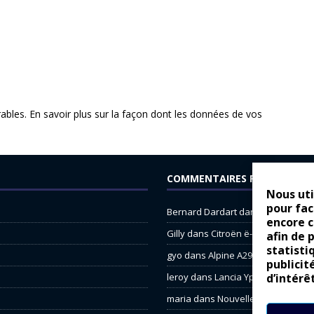
rables.
En savoir plus sur la façon dont les données de vos
COMMENTAIRES RÉCENTS
Nous uti
pour fac
Bernard Dardart
dans
Dacia Sande
encore 
Gilly
dans
Citroën ë-C3 : la révolu
afin de 
statisti
gyo
dans
Alpine A290 : L’irrésistibl
publicit
leroy
dans
Lancia Ypsilon : nature
d’intérê
maria
dans
Nouvelle Opel Corsa : 