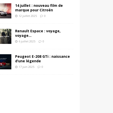
14 juillet : nouveau film de
marque pour Citroën
12 juillet 2025
0
Renault Espace : voyage,
voyage…
6 juillet 2025
0
Peugeot E-208 GTi : naissance
d’une légende
17 juin 2025
0