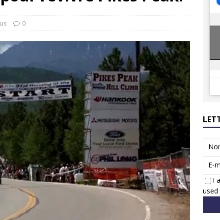
8 GTi : naissance d’une légende
ACTUS
 Honda dévoile un spot publicitaire… confiné!
ACTUS
tus
0
LET
No
E-m
I 
used 