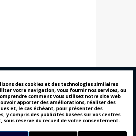
lisons des cookies et des technologies similaires
iliter votre navigation, vous fournir nos services, ou
ro : pour les gens vrais
comprendre comment vous utilisez notre site web
tion a commencé
pouvoir apporter des améliorations, réaliser des
ques et, le cas échéant, pour présenter des
e attraction de la légèreté
és, y compris des publicités basées sur vos centres
llement envoûtante ?
t, sous réserve du recueil de votre consentement.
Yes of Corsa !