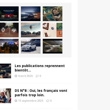
Les publications reprennent
bientôt…
4 avril 2026
0
DS N°8 : Oui, les français vont
parfois trop loin.
13 septembre 2025
0