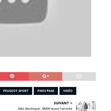
PEUGEOT SPORT
PIKES PEAK
VIDÉO
SUIVANT
Née électrique : BMW tease l’arrivée