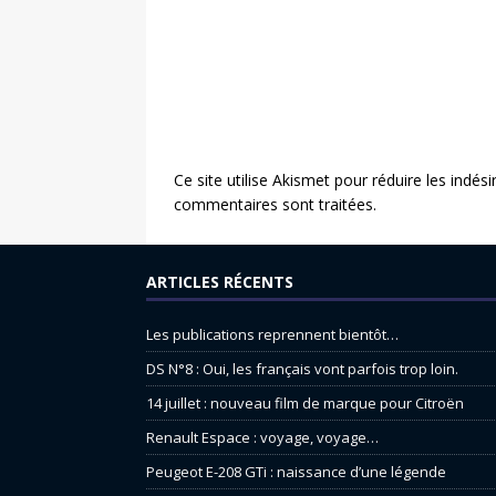
Ce site utilise Akismet pour réduire les indési
commentaires sont traitées
.
ARTICLES RÉCENTS
Les publications reprennent bientôt…
DS N°8 : Oui, les français vont parfois trop loin.
14 juillet : nouveau film de marque pour Citroën
Renault Espace : voyage, voyage…
Peugeot E-208 GTi : naissance d’une légende