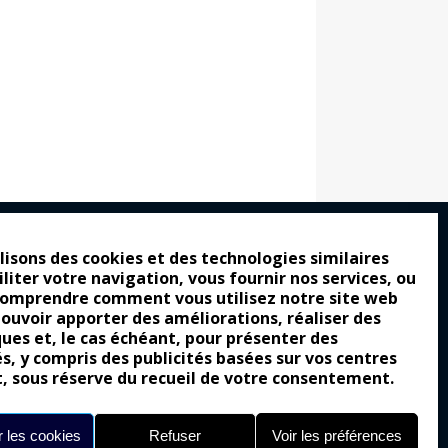
lisons des cookies et des technologies similaires
iliter votre navigation, vous fournir nos services, ou
ro : pour les gens vrais
comprendre comment vous utilisez notre site web
tion a commencé
pouvoir apporter des améliorations, réaliser des
ques et, le cas échéant, pour présenter des
e attraction de la légèreté
és, y compris des publicités basées sur vos centres
llement envoûtante ?
t, sous réserve du recueil de votre consentement.
Yes of Corsa !
 les cookies
Refuser
Voir les préférences