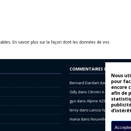
rables.
En savoir plus sur la façon dont les données de vos
COMMENTAIRES RÉCENTS
Nous uti
pour fac
Bernard Dardart
dans
Dacia Sande
encore 
Gilly
dans
Citroën ë-C3 : la révolu
afin de 
statisti
gyo
dans
Alpine A290 : L’irrésistibl
publicit
leroy
dans
Lancia Ypsilon : nature
d’intérê
maria
dans
Nouvelle Opel Corsa : 
Accepter