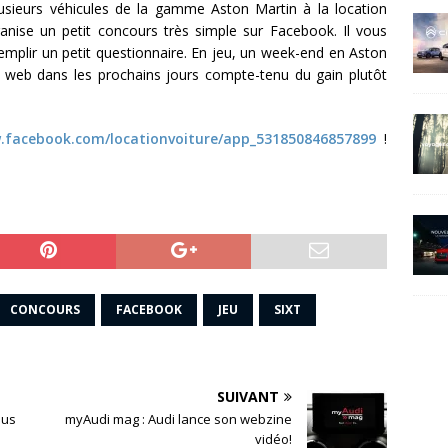
usieurs véhicules de la gamme Aston Martin à la location
ganise un petit concours très simple sur Facebook. Il vous
 remplir un petit questionnaire. En jeu, un week-end en Aston
 le web dans les prochains jours compte-tenu du gain plutôt
.facebook.com/locationvoiture/app_531850846857899
!
CONCOURS
FACEBOOK
JEU
SIXT
SUIVANT
lus
myAudi mag : Audi lance son webzine
vidéo!