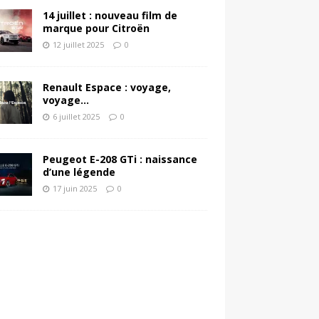
14 juillet : nouveau film de
marque pour Citroën
12 juillet 2025
0
Renault Espace : voyage,
voyage…
6 juillet 2025
0
Peugeot E-208 GTi : naissance
d’une légende
17 juin 2025
0