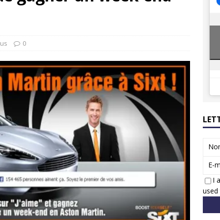
8 GTi : naissance d’une légende
ACTUS
 Honda dévoile un spot publicitaire… confiné!
ACTUS
tus
0
LET
No
E-m
I 
used 