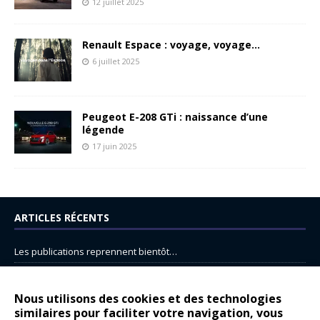
12 juillet 2025
Renault Espace : voyage, voyage…
6 juillet 2025
Peugeot E-208 GTi : naissance d’une
légende
17 juin 2025
ARTICLES RÉCENTS
Les publications reprennent bientôt…
DS N°8 : Oui, les français vont parfois trop loin.
14 juillet : nouveau film de marque pour Citroën
Nous utilisons des cookies et des technologies
similaires pour faciliter votre navigation, vous
Renault Espace : voyage, voyage…