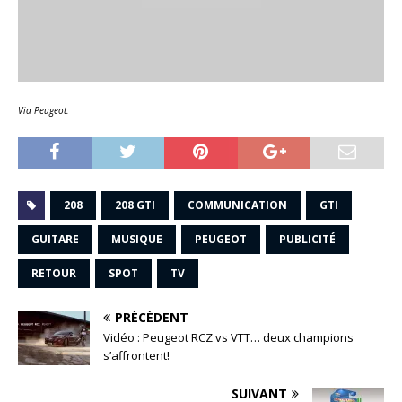
Via Peugeot.
208
208 GTI
COMMUNICATION
GTI
GUITARE
MUSIQUE
PEUGEOT
PUBLICITÉ
RETOUR
SPOT
TV
PRÉCÉDENT
Vidéo : Peugeot RCZ vs VTT… deux champions
s’affrontent!
SUIVANT