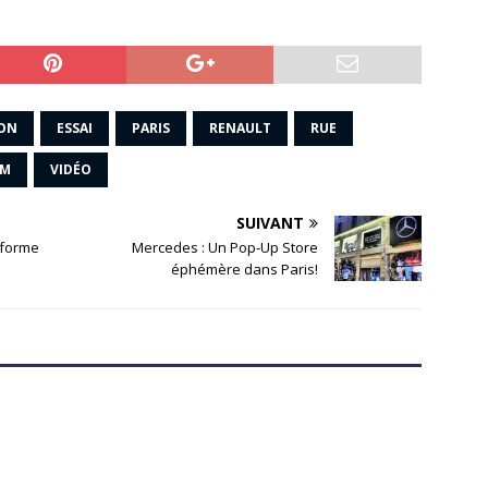
ON
ESSAI
PARIS
RENAULT
RUE
UM
VIDÉO
SUIVANT
nsforme
Mercedes : Un Pop-Up Store
éphémère dans Paris!