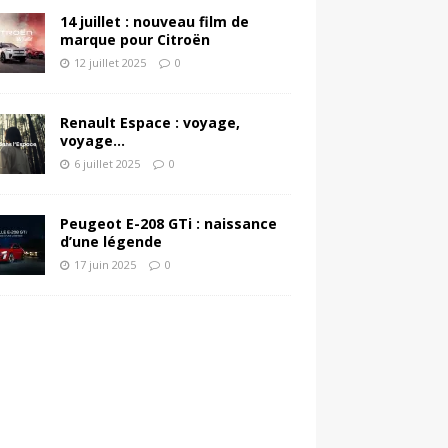
14 juillet : nouveau film de
marque pour Citroën
12 juillet 2025
0
Renault Espace : voyage,
voyage…
6 juillet 2025
0
Peugeot E-208 GTi : naissance
d’une légende
17 juin 2025
0