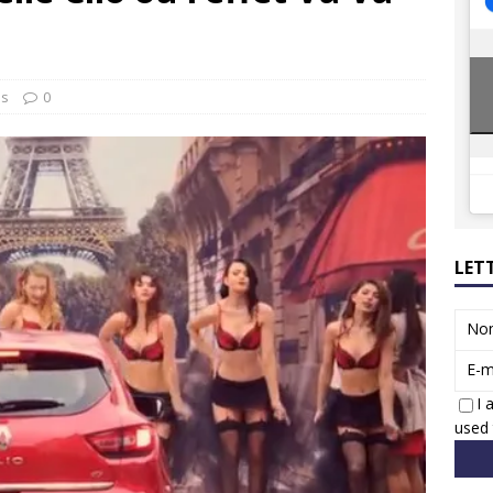
ions reprennent bientôt…
ACTUS
8 : Oui, les français vont parfois trop loin.
ACTUS
us
0
LET
No
E-m
I 
used 