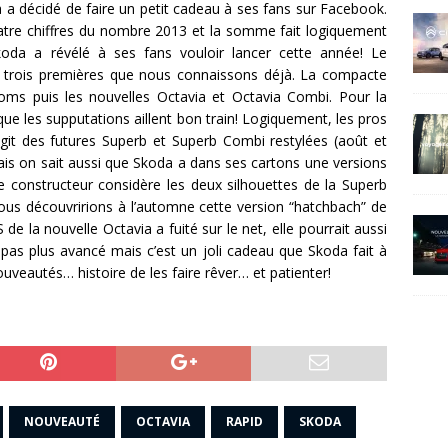
 a décidé de faire un petit cadeau à ses fans sur Facebook.
uatre chiffres du nombre 2013 et la somme fait logiquement
da a révélé à ses fans vouloir lancer cette année! Le
 trois premières que nous connaissons déjà. La compacte
oms puis les nouvelles Octavia et Octavia Combi. Pour la
 que les supputations aillent bon train! Logiquement, les pros
agit des futures Superb et Superb Combi restylées (août et
ais on sait aussi que Skoda a dans ses cartons une versions
e constructeur considère les deux silhouettes de la Superb
s découvririons à l’automne cette version “hatchbach” de
de la nouvelle Octavia a fuité sur le net, elle pourrait aussi
 pas plus avancé mais c’est un joli cadeau que Skoda fait à
uveautés… histoire de les faire rêver… et patienter!
NOUVEAUTÉ
OCTAVIA
RAPID
SKODA