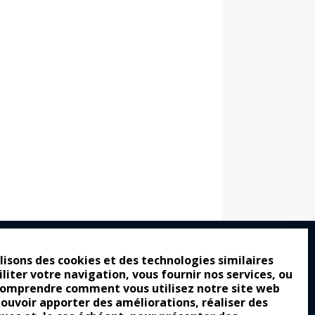
lisons des cookies et des technologies similaires
iliter votre navigation, vous fournir nos services, ou
ro : pour les gens vrais
comprendre comment vous utilisez notre site web
tion a commencé
pouvoir apporter des améliorations, réaliser des