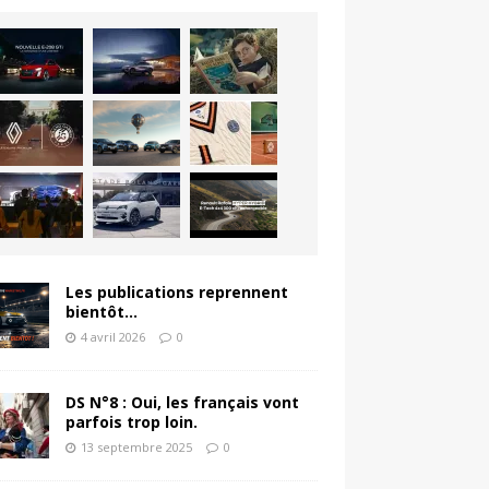
Les publications reprennent
bientôt…
4 avril 2026
0
DS N°8 : Oui, les français vont
parfois trop loin.
13 septembre 2025
0