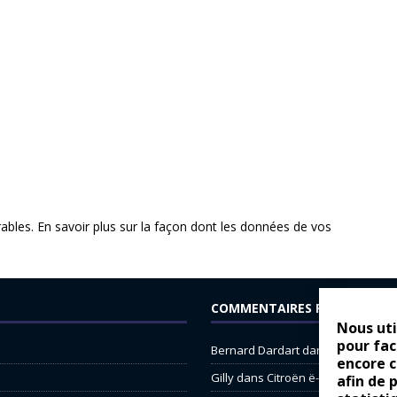
rables.
En savoir plus sur la façon dont les données de vos
COMMENTAIRES RÉCENTS
Nous uti
pour fac
Bernard Dardart
dans
Dacia Sande
encore 
Gilly
dans
Citroën ë-C3 : la révolu
afin de 