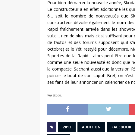
Pour bien démarrer la nouvelle année, Skoda
Le constructeur a en effet additionné les q
6… soit le nombre de nouveautés que Sko
constructeur dévoile également le nom des
Rapid fraîchement arrivée dans les showro
suite… rien de plus mais c’est suffisant pour
de l’autos et des forums supposent qu’il s’
octobre) et le Yéti restylé pour décembre. M
5 portes de la Rapid… alors peut-être que l
comme une seule nouveauté et donc que nou
la compacte. Sachant aussi que la version RS 
pointer le bout de son capot! Bref, on n’est
ses fans de leur annoncer un calendrier de no
Via Skoda.
2013
ADDITION
FACEBOOK