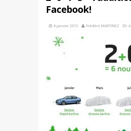
[ 17 juin 2025 ]
Peugeot E-20
Facebook!
[ 11 avril 2020 ]
#StayHome :
4 janvier 2013
Frédéric MARTINEZ
A