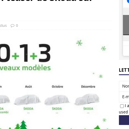
8 GTi : naissance d’une légende
ACTUS
 Honda dévoile un spot publicitaire… confiné!
ACTUS
ctus
0
LET
No
E-m
I 
used 