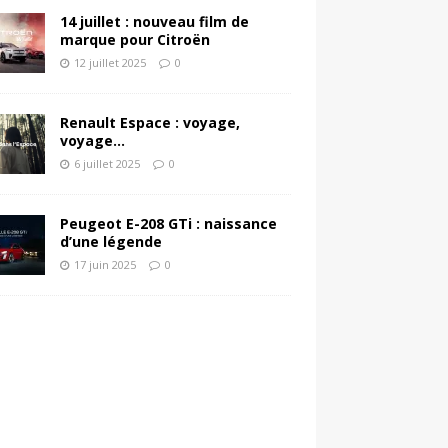
14 juillet : nouveau film de
marque pour Citroën
12 juillet 2025
0
Renault Espace : voyage,
voyage…
6 juillet 2025
0
Peugeot E-208 GTi : naissance
d’une légende
17 juin 2025
0