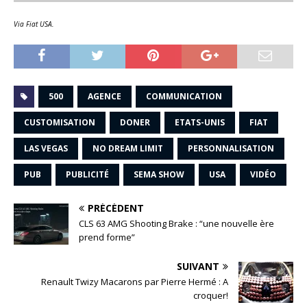
Via Fiat USA.
500
AGENCE
COMMUNICATION
CUSTOMISATION
DONER
ETATS-UNIS
FIAT
LAS VEGAS
NO DREAM LIMIT
PERSONNALISATION
PUB
PUBLICITÉ
SEMA SHOW
USA
VIDÉO
PRÉCÉDENT
CLS 63 AMG Shooting Brake : “une nouvelle ère
prend forme”
SUIVANT
Renault Twizy Macarons par Pierre Hermé : A
croquer!