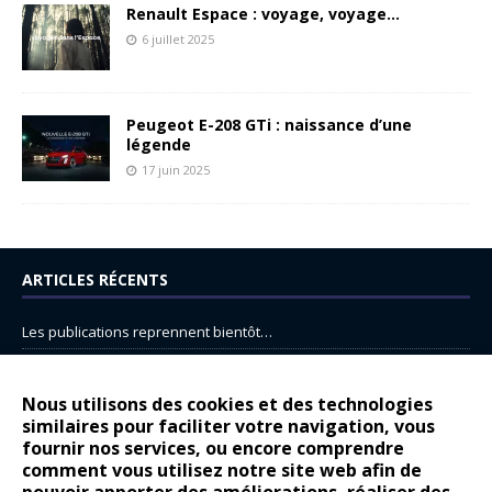
Renault Espace : voyage, voyage…
6 juillet 2025
Peugeot E-208 GTi : naissance d’une
légende
17 juin 2025
ARTICLES RÉCENTS
Les publications reprennent bientôt…
DS N°8 : Oui, les français vont parfois trop loin.
14 juillet : nouveau film de marque pour Citroën
Nous utilisons des cookies et des technologies
similaires pour faciliter votre navigation, vous
Renault Espace : voyage, voyage…
fournir nos services, ou encore comprendre
Peugeot E-208 GTi : naissance d’une légende
comment vous utilisez notre site web afin de