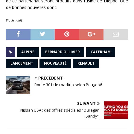
de ce partenariat seront produits dans l’usine de Dieppe. Que
de bonnes nouvelles donc!
Via Renault.
ALPINE
BERNARD OLLIVIER
CATERHAM
LANCEMENT
NOUVEAUTÉ
RENAULT
PRÉCÉDENT
Route 301 : le roadtrip selon Peugeot!
SUIVANT
Nissan USA : des offres spéciales “Ouragan
Sandy”!