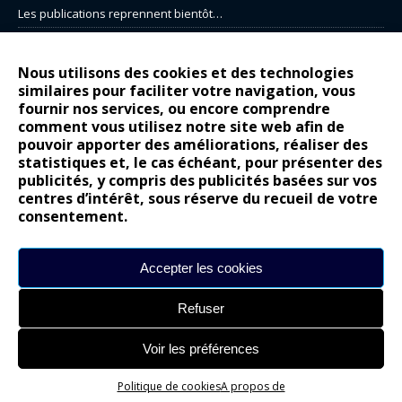
Les publications reprennent bientôt…
DS N°8 : Oui, les français vont parfois trop loin.
14 juillet : nouveau film de marque pour Citroën
Nous utilisons des cookies et des technologies
similaires pour faciliter votre navigation, vous
Renault Espace : voyage, voyage…
fournir nos services, ou encore comprendre
Peugeot E-208 GTi : naissance d’une légende
comment vous utilisez notre site web afin de
pouvoir apporter des améliorations, réaliser des
statistiques et, le cas échéant, pour présenter des
COMMENTAIRES RÉCENTS
publicités, y compris des publicités basées sur vos
centres d’intérêt, sous réserve du recueil de votre
Bernard Dardart
dans
Dacia Sandero : pour les gens vrais
consentement.
Gilly
dans
Citroën ë-C3 : la révolution a commencé
gyo
dans
Alpine A290 : L’irrésistible attraction de la légèreté
Accepter les cookies
leroy
dans
Lancia Ypsilon : naturellement envoûtante ?
Refuser
maria
dans
Nouvelle Opel Corsa : Yes of Corsa !
Voir les préférences
Site réalisé par
Alexandre Hamed
Politique de cookies
A propos de
chargement