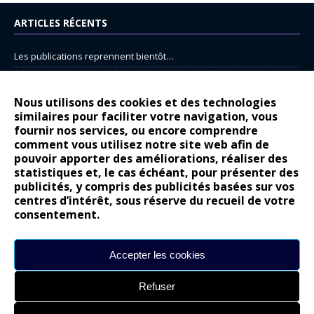
ARTICLES RÉCENTS
Les publications reprennent bientôt…
DS N°8 : Oui, les français vont parfois trop loin.
14 juillet : nouveau film de marque pour Citroën
Nous utilisons des cookies et des technologies
similaires pour faciliter votre navigation, vous
Renault Espace : voyage, voyage…
fournir nos services, ou encore comprendre
Peugeot E-208 GTi : naissance d’une légende
comment vous utilisez notre site web afin de
pouvoir apporter des améliorations, réaliser des
statistiques et, le cas échéant, pour présenter des
COMMENTAIRES RÉCENTS
publicités, y compris des publicités basées sur vos
centres d’intérêt, sous réserve du recueil de votre
Bernard Dardart
dans
Dacia Sandero : pour les gens vrais
consentement.
Gilly
dans
Citroën ë-C3 : la révolution a commencé
gyo
dans
Alpine A290 : L’irrésistible attraction de la légèreté
Accepter les cookies
leroy
dans
Lancia Ypsilon : naturellement envoûtante ?
Refuser
maria
dans
Nouvelle Opel Corsa : Yes of Corsa !