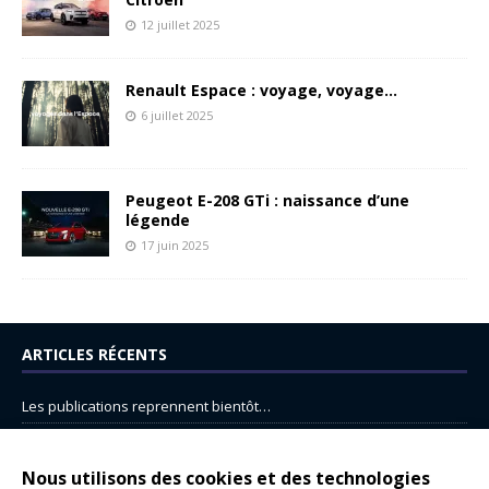
12 juillet 2025
Renault Espace : voyage, voyage…
6 juillet 2025
Peugeot E-208 GTi : naissance d’une
légende
17 juin 2025
ARTICLES RÉCENTS
Les publications reprennent bientôt…
DS N°8 : Oui, les français vont parfois trop loin.
14 juillet : nouveau film de marque pour Citroën
Nous utilisons des cookies et des technologies