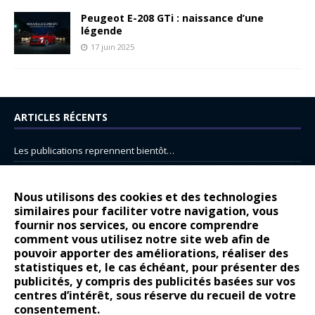
Peugeot E-208 GTi : naissance d’une
légende
17 juin 2025
ARTICLES RÉCENTS
Les publications reprennent bientôt…
DS N°8 : Oui, les français vont parfois trop loin.
14 juillet : nouveau film de marque pour Citroën
Nous utilisons des cookies et des technologies
similaires pour faciliter votre navigation, vous
Renault Espace : voyage, voyage…
fournir nos services, ou encore comprendre
Peugeot E-208 GTi : naissance d’une légende
comment vous utilisez notre site web afin de
pouvoir apporter des améliorations, réaliser des
statistiques et, le cas échéant, pour présenter des
COMMENTAIRES RÉCENTS
publicités, y compris des publicités basées sur vos
centres d’intérêt, sous réserve du recueil de votre
Bernard Dardart
dans
Dacia Sandero : pour les gens vrais
consentement.