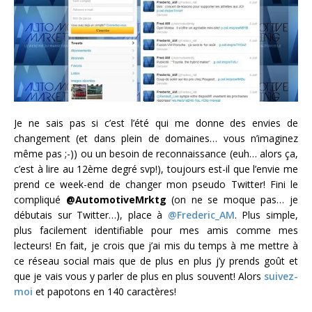
Je ne sais pas si c’est l’été qui me donne des envies de
changement (et dans plein de domaines… vous n’imaginez
même pas ;-)) ou un besoin de reconnaissance (euh… alors ça,
c’est à lire au 12ème degré svp!), toujours est-il que l’envie me
prend ce week-end de changer mon pseudo Twitter! Fini le
compliqué
@AutomotiveMrktg
(on ne se moque pas… je
débutais sur Twitter…), place à
@Frederic_AM
. Plus simple,
plus facilement identifiable pour mes amis comme mes
lecteurs! En fait, je crois que j’ai mis du temps à me mettre à
ce réseau social mais que de plus en plus j’y prends goût et
que je vais vous y parler de plus en plus souvent! Alors
suivez-
moi
et papotons en 140 caractères!